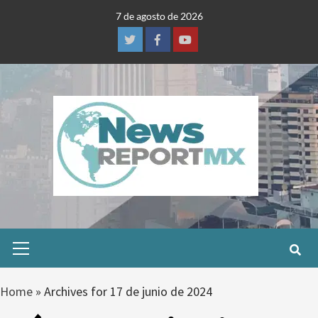
Skip
7 de agosto de 2026
to
content
Twitter
Facebook
Youtube
Primary
Menu
Home
»
Archives for 17 de junio de 2024