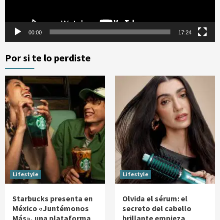
00:00
17:24
Por si te lo perdiste
Lifestyle
Lifestyle
Starbucks presenta en
Olvida el sérum: el
México «Juntémonos
secreto del cabello
Más», una plataforma
brillante empieza