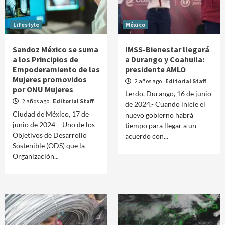
Lifestyle
México
Sandoz México se suma
IMSS-Bienestar llegará
a los Principios de
a Durango y Coahuila:
Empoderamiento de las
presidente AMLO
Mujeres promovidos
2 años ago
Editorial Staff
por ONU Mujeres
Lerdo, Durango, 16 de junio
2 años ago
Editorial Staff
de 2024.- Cuando inicie el
Ciudad de México, 17 de
nuevo gobierno habrá
junio de 2024 – Uno de los
tiempo para llegar a un
Objetivos de Desarrollo
acuerdo con...
Sostenible (ODS) que la
Organización...