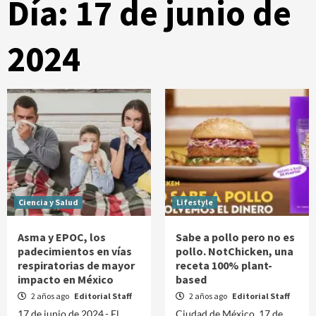
Día:
17 de junio de
2024
Ciencia y Salud
Lifestyle
Asma y EPOC, los
Sabe a pollo pero no es
padecimientos en vías
pollo. NotChicken, una
respiratorias de mayor
receta 100% plant-
impacto en México
based
2 años ago
Editorial Staff
2 años ago
Editorial Staff
17 de junio de 2024.- El
Ciudad de México, 17 de