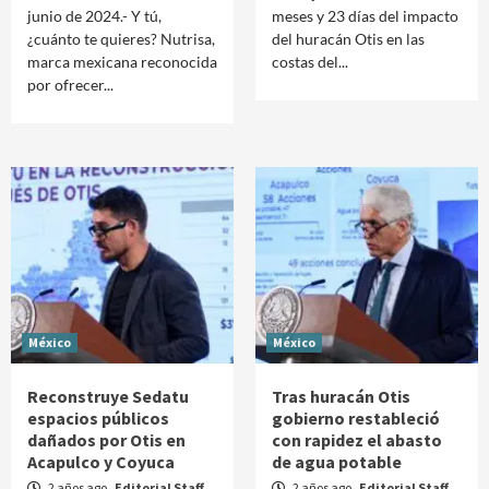
junio de 2024.- Y tú,
meses y 23 días del impacto
¿cuánto te quieres? Nutrisa,
del huracán Otis en las
marca mexicana reconocida
costas del...
por ofrecer...
México
México
Reconstruye Sedatu
Tras huracán Otis
espacios públicos
gobierno restableció
dañados por Otis en
con rapidez el abasto
Acapulco y Coyuca
de agua potable
2 años ago
Editorial Staff
2 años ago
Editorial Staff