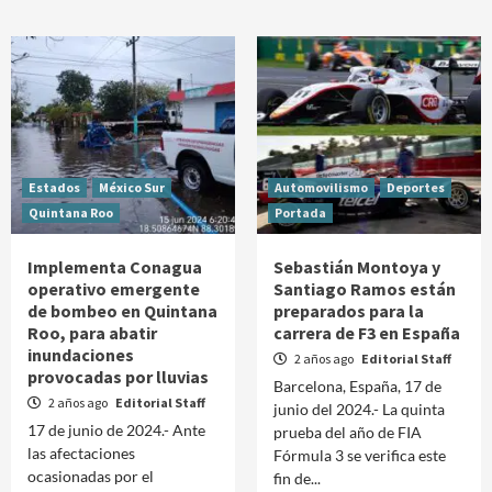
Estados
México Sur
Automovilismo
Deportes
Quintana Roo
Portada
Implementa Conagua
Sebastián Montoya y
operativo emergente
Santiago Ramos están
de bombeo en Quintana
preparados para la
Roo, para abatir
carrera de F3 en España
inundaciones
2 años ago
Editorial Staff
provocadas por lluvias
Barcelona, España, 17 de
2 años ago
Editorial Staff
junio del 2024.- La quinta
17 de junio de 2024.- Ante
prueba del año de FIA
las afectaciones
Fórmula 3 se verifica este
ocasionadas por el
fin de...