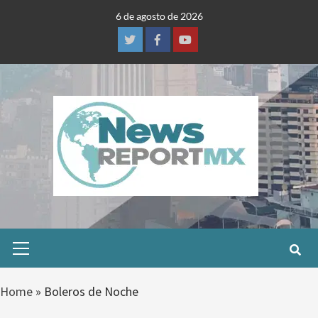
Skip
6 de agosto de 2026
to
content
Twitter
Facebook
Youtube
Primary
Menu
Home
»
Boleros de Noche