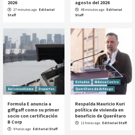
2026
agosto del 2026
27 minutos ago
Editorial
48 minutos ago
Editorial
Staff
Staff
Estados
México Centro
Automovilismo
Deportes
Querétaro de Arteaga
Formula E anuncia a
Respalda Mauricio Kuri
giffgaff como su primer
política de vivienda en
socio con certificación
beneficio de Querétaro
B Corp
11 horas ago
Editorial Staff
9 horas ago
Editorial Staff