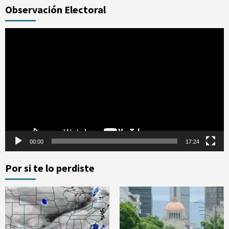
Observación Electoral
Reproductor
de
vídeo
00:00
17:24
Por si te lo perdiste