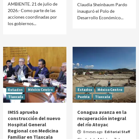
AMBIENTE. 21 de julio de
Claudia Sheinbaum Pardo
2026.- Como parte de las
inauguró el Polo de
acciones coordinadas por
Desarrollo Económico...
los gobiernos...
Estados
México Centro
Estados
México Centro
Tlaxcala
Puebla
Tlaxcala
IMSS aprueba
Conagua avanza en la
construcción del nuevo
recuperación integral
Hospital General
del río Atoyac
Regional con Medicina
8 meses ago
Editorial Staff
Familiar en Tlaxcala