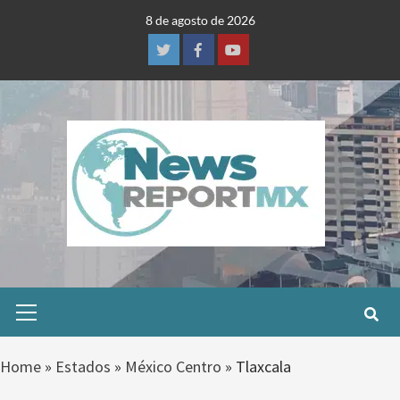
Skip
8 de agosto de 2026
to
content
Twitter
Facebook
Youtube
Primary
Menu
Home
»
Estados
»
México Centro
»
Tlaxcala