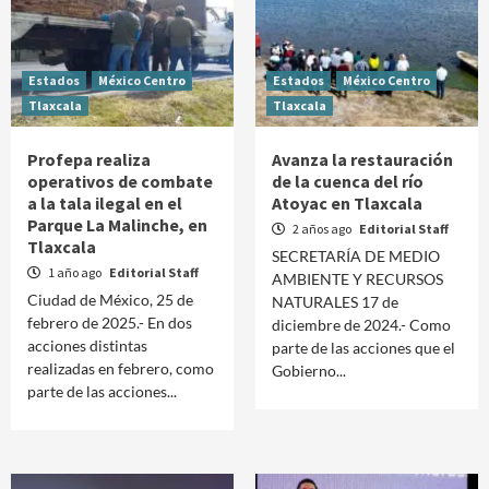
Estados
México Centro
Estados
México Centro
Tlaxcala
Tlaxcala
Profepa realiza
Avanza la restauración
operativos de combate
de la cuenca del río
a la tala ilegal en el
Atoyac en Tlaxcala
Parque La Malinche, en
2 años ago
Editorial Staff
Tlaxcala
SECRETARÍA DE MEDIO
1 año ago
Editorial Staff
AMBIENTE Y RECURSOS
Ciudad de México, 25 de
NATURALES 17 de
febrero de 2025.- En dos
diciembre de 2024.- Como
acciones distintas
parte de las acciones que el
realizadas en febrero, como
Gobierno...
parte de las acciones...