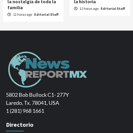
la nostalgia de toda la
la historia
familia
12 horas ago
Editorial Staff
12 horas ago
Editorial Staff
5802 Bob Bullock C1- 277Y
Laredo, Tx. 78041, USA
1 (281) 968 1661
Directorio