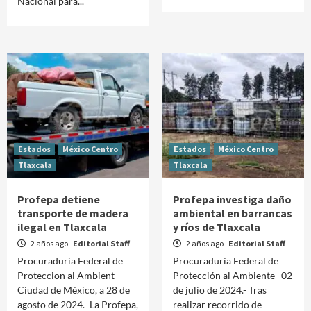
Nacional para...
Estados
México Centro
Estados
México Centro
Tlaxcala
Tlaxcala
Profepa detiene
Profepa investiga daño
transporte de madera
ambiental en barrancas
ilegal en Tlaxcala
y ríos de Tlaxcala
2 años ago
Editorial Staff
2 años ago
Editorial Staff
Procuraduria Federal de
Procuraduría Federal de
Proteccion al Ambient
Protección al Ambiente 02
Ciudad de México, a 28 de
de julio de 2024.- Tras
agosto de 2024.- La Profepa,
realizar recorrido de