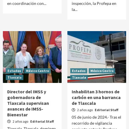
en coordinación con...
inspección, la Profepa en
la...
Estados
México Centro
Estados
México Centro
Tlaxcala
Tlaxcala
Director del IMSS y
Inhabilitan 3 hornos de
gobernadora de
carbón en una barranca
Tlaxcala supervisan
de Tlaxcala
avances de IMSS-
2 años ago
Editorial Staff
Bienestar
05 de junio de 2024.- Tras el
2 años ago
Editorial Staff
recorrido de vigilancia
Tlaxcala, Tlaxcala, domingo