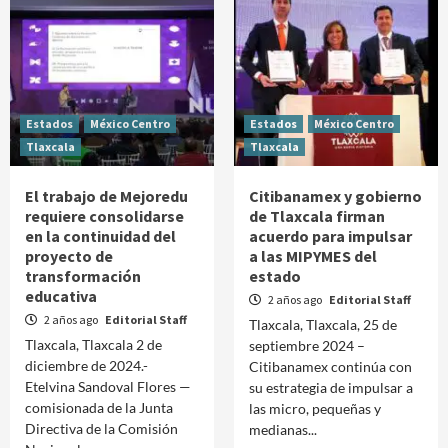
Estados
México Centro
Estados
México Centro
Tlaxcala
Tlaxcala
El trabajo de Mejoredu
Citibanamex y gobierno
requiere consolidarse
de Tlaxcala firman
en la continuidad del
acuerdo para impulsar
proyecto de
a las MIPYMES del
transformación
estado
educativa
2 años ago
Editorial Staff
2 años ago
Editorial Staff
Tlaxcala, Tlaxcala, 25 de
Tlaxcala, Tlaxcala 2 de
septiembre 2024 –
diciembre de 2024.-
Citibanamex continúa con
Etelvina Sandoval Flores —
su estrategia de impulsar a
comisionada de la Junta
las micro, pequeñas y
Directiva de la Comisión
medianas...