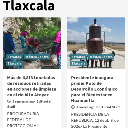
Tlaxcala
Estados
México Centro
Estados
México Centro
Tlaxcala
Tlaxcala
Más de 4,813 toneladas
Presidente inaugura
de residuos retiradas
primer Polo de
en acciones de limpieza
Desarrollo Económico
en el río Alto Atoyac
para el Bienestar en
Huamantla
3 semanas ago
Editorial
Staff
4 meses ago
Editorial Staff
PROCURADURIA
PRESIDENCIA DE LA
FEDERAL DE
REPÚBLICA. 12 de abril de
PROTECCION AL
2026.- La Presidente