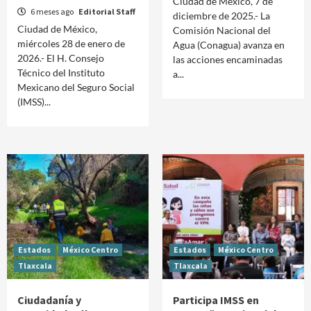
Ciudad de México, 7 de
6 meses ago
Editorial Staff
diciembre de 2025.- La
Ciudad de México,
Comisión Nacional del
miércoles 28 de enero de
Agua (Conagua) avanza en
2026.- El H. Consejo
las acciones encaminadas
Técnico del Instituto
a...
Mexicano del Seguro Social
(IMSS)...
Estados
México Centro
Estados
México Centro
Tlaxcala
Tlaxcala
Ciudadanía y
Participa IMSS en