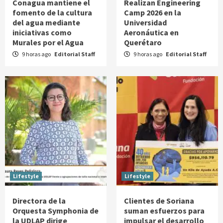
Conagua mantiene el
Realizan Engineering
fomento de la cultura
Camp 2026 en la
del agua mediante
Universidad
iniciativas como
Aeronáutica en
Murales por el Agua
Querétaro
9 horas ago
Editorial Staff
9 horas ago
Editorial Staff
Lifestyle
Lifestyle
Directora de la
Clientes de Soriana
Orquesta Symphonia de
suman esfuerzos para
la UDLAP dirige
impulsar el desarrollo