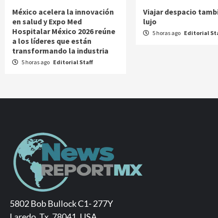
México acelera la innovación
Viajar despacio tamb
en salud y Expo Med
lujo
Hospitalar México 2026 reúne
5 horas ago
Editorial St
a los líderes que están
transformando la industria
5 horas ago
Editorial Staff
5802 Bob Bullock C1- 277Y
Laredo, Tx. 78041, USA