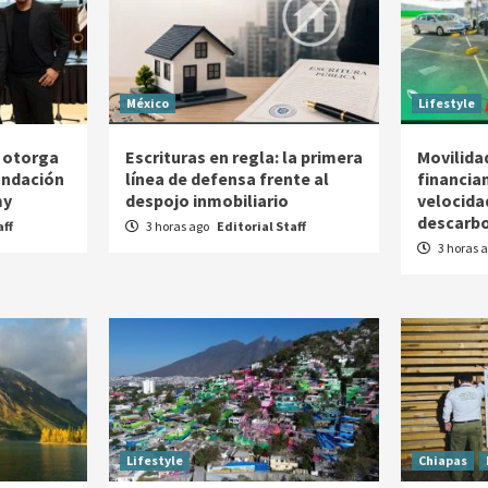
México
Lifestyle
 otorga
Escrituras en regla: la primera
Movilidad
Fundación
línea de defensa frente al
financia
my
despojo inmobiliario
velocida
descarbo
aff
3 horas ago
Editorial Staff
3 horas 
Lifestyle
Chiapas