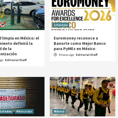
Lifestyle
 limpia en México: el
Euromoney reconoce a
miento definirá la
Banorte como Mejor Banco
d de la
para PyMEs en México
nización
4 horas ago
Editorial Staff
ago
Editorial Staff
Estados
México Sur
México