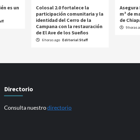
ién es un
Colosal 2.0 fortalece la
Asegura 
participación comunitaria y la
m³ de ma
identidad del Cerro de la
de Chiap
aff
Campana con la restauración
9 horas 
de El Ave de los Sueños
6 horas ago
Editorial Staff
Directorio
Consulta nuestro
directorio