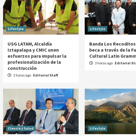
Lifestyle
Lifestyle
USG LATAM, Alcaldía
Banda Los Recoditos
Iztapalapa y CMIC unen
beca a través de la 
esfuerzos para impulsar la
Cultural Latin Gram
profesionalización de la
3 horas ago
Editorial St
construcción
2 horas ago
Editorial Staff
Ciencia y Salud
Lifestyle