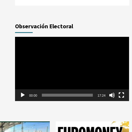
Observación Electoral
Reproductor
de
vídeo
00:00
17:24