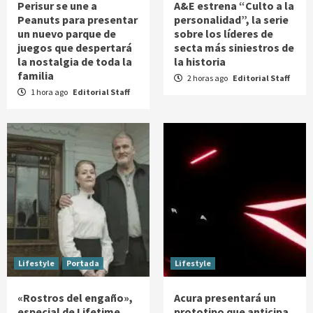
Perisur se une a
A&E estrena “Culto a la
Peanuts para presentar
personalidad”, la serie
un nuevo parque de
sobre los líderes de
juegos que despertará
secta más siniestros de
la nostalgia de toda la
la historia
familia
2 horas ago
Editorial Staff
1 hora ago
Editorial Staff
Lifestyle
Portada
Lifestyle
«Rostros del engaño»,
Acura presentará un
especial de Lifetime
prototipo que anticipa