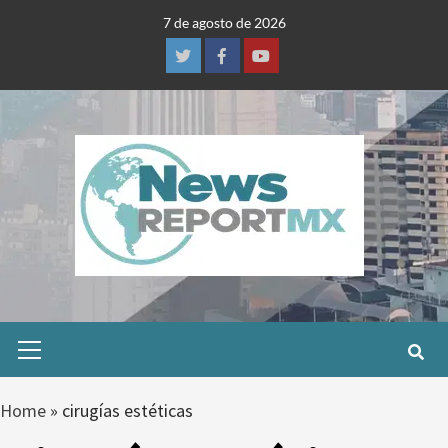
Skip
7 de agosto de 2026
to
content
Twitter
Facebook
Youtube
Primary
Menu
Home
»
cirugías estéticas