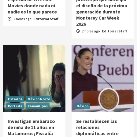
Movies donde nada ni
el diseño de la próxima
nadie es lo que parece
generación durante
Monterey Car Week
2 horas ago
Editorial Staff
2026
2 horas ago
Editorial Staff
Estados
México Norte
Portada
Tamaulipas
México
Investigan embarazo
Se restablecen las
de niña de 11 años en
relaciones
Matamoros; Fiscalía
diplomáticas entre