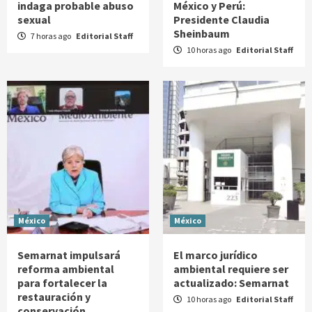
indaga probable abuso
México y Perú:
sexual
Presidente Claudia
Sheinbaum
7 horas ago
Editorial Staff
10 horas ago
Editorial Staff
México
México
Semarnat impulsará
El marco jurídico
reforma ambiental
ambiental requiere ser
para fortalecer la
actualizado: Semarnat
restauración y
10 horas ago
Editorial Staff
conservación