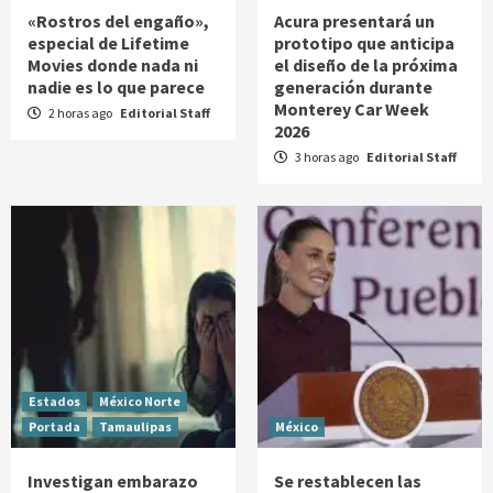
«Rostros del engaño»,
Acura presentará un
especial de Lifetime
prototipo que anticipa
Movies donde nada ni
el diseño de la próxima
nadie es lo que parece
generación durante
Monterey Car Week
2 horas ago
Editorial Staff
2026
3 horas ago
Editorial Staff
Estados
México Norte
Portada
Tamaulipas
México
Investigan embarazo
Se restablecen las