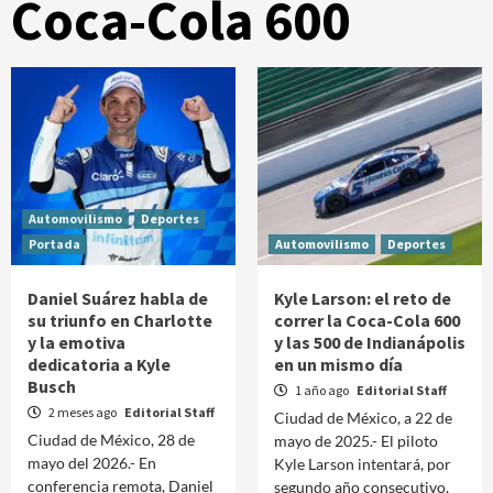
Coca-Cola 600
Automovilismo
Deportes
Portada
Automovilismo
Deportes
Daniel Suárez habla de
Kyle Larson: el reto de
su triunfo en Charlotte
correr la Coca-Cola 600
y la emotiva
y las 500 de Indianápolis
dedicatoria a Kyle
en un mismo día
Busch
1 año ago
Editorial Staff
2 meses ago
Editorial Staff
Ciudad de México, a 22 de
Ciudad de México, 28 de
mayo de 2025.- El piloto
mayo del 2026.- En
Kyle Larson intentará, por
conferencia remota, Daniel
segundo año consecutivo,