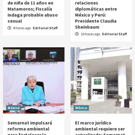
de niña de 11 años en
relaciones
Matamoros; Fiscalía
diplomáticas entre
indaga probable abuso
México y Perú:
sexual
Presidente Claudia
Sheinbaum
8 horas ago
Editorial Staff
10 horas ago
Editorial Staff
México
México
Semarnat impulsará
El marco jurídico
reforma ambiental
ambiental requiere ser
para fortalecer la
actualizado: Semarnat