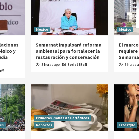
México
México
elaciones
Semarnat impulsará reforma
El marco
éxico y
ambiental para fortalecer la
requiere
udia
restauración y conservación
Semarna
3 horas ago
Editorial Staff
3 horas 
aff
Primeras Planas de Periódicos
es
Reportes
Lifestyle