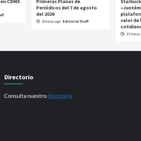
 en CDMX
Primeras Planas de
Starbuck
Periódicos del 7 de agosto
«Juntém
del 2026
platafor
aff
valor de
8 horas ago
Editorial Staff
cotidian
15 horas
Directorio
Consulta nuestro
directorio