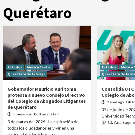
Querétaro
Estados
México Centro
Estados
México 
Querétaro de Arteaga
Querétaro de Arte
Gobernador Mauricio Kuri toma
Consolida UTC 
protesta a nuevo Consejo Directivo
Colegio de Ab
del Colegio de Abogados Litigantes
2 años ago
Edito
de Querétaro
07 de junio de 202
5 meses ago
Editorial Staff
Universidad Tecn
3 de marzo del 2026.- La aspiración de
(UTC), Ana Eugenia
todos los ciudadanos es vivir en una
sociedad de derechos y, en...