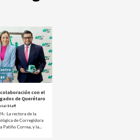
Centro
aga
colaboración con el
ogados de Querétaro
rial Staff
Manifestaciones
Reportes
4.- La rectora de la
ológica de Corregidora
Manifestaciones hoy en CDMX 6 de agosto del
 Patiño Correa, y la...
2026
1 día ago
Editorial Staff