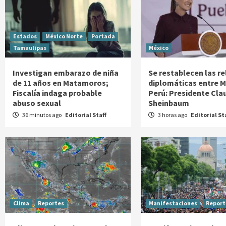
Estados
México Norte
Portada
Tamaulipas
México
Investigan embarazo de niña
Se restablecen las r
de 11 años en Matamoros;
diplomáticas entre M
Fiscalía indaga probable
Perú: Presidente Cla
abuso sexual
Sheinbaum
36 minutos ago
Editorial Staff
3 horas ago
Editorial St
Clima
Reportes
Manifestaciones
Report