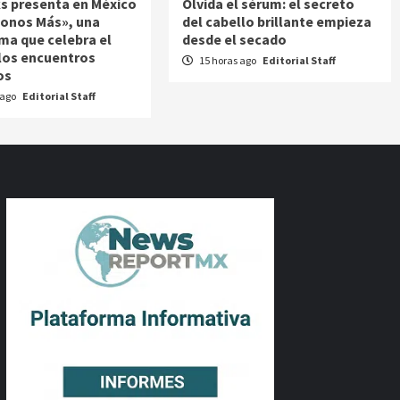
s presenta en México
Olvida el sérum: el secreto
onos Más», una
del cabello brillante empieza
ma que celebra el
desde el secado
 los encuentros
15 horas ago
Editorial Staff
os
 ago
Editorial Staff