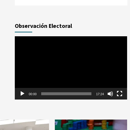
Observación Electoral
Reproductor
de
vídeo
00:00
17:24