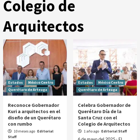
Colegio de
Arquitectos
Estados
México Centro
Estados
México Centro
Querétaro de Arteaga
Querétaro de Arteaga
Reconoce Gobernador
Celebra Gobernador de
Kuri a arquitectos en el
Querétaro Día de la
diseño de un Querétaro
Santa Cruz con el
con rumbo
Colegio de Arquitectos
10 meses ago
Editorial
1 año ago
Editorial Staff
Staff
6 de mayo del 2025.- El