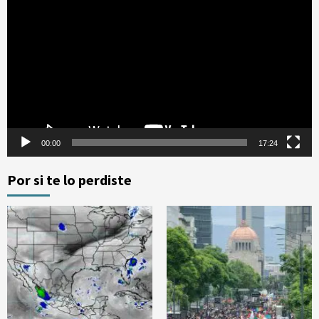
de
vídeo
00:00
17:24
Por si te lo perdiste