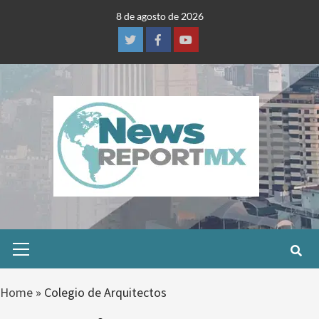
Skip
8 de agosto de 2026
to
content
Twitter
Facebook
Youtube
Primary
Menu
Home
»
Colegio de Arquitectos