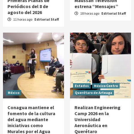
Primeras Planas de
Maussan Televisión
Periódicos del 8 de
estrena “Mensajes”
agosto del 2026
18 horas ago
Editorial Staff
11 horas ago
Editorial Staff
Estados
México Centro
México
Querétaro de Arteaga
Conagua mantiene el
Realizan Engineering
fomento de la cultura
Camp 2026 en la
del agua mediante
Universidad
iniciativas como
Aeronáutica en
Murales por el Agua
Querétaro