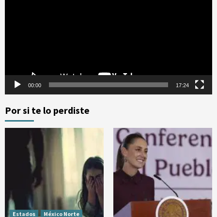
vídeo
00:00
17:24
Por si te lo perdiste
Estados
México Norte