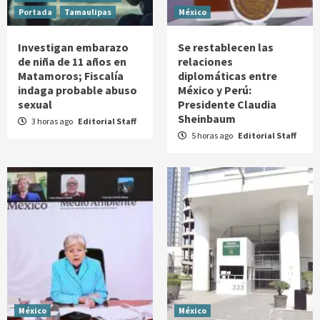
Portada
Tamaulipas
México
Investigan embarazo
Se restablecen las
de niña de 11 años en
relaciones
Matamoros; Fiscalía
diplomáticas entre
indaga probable abuso
México y Perú:
sexual
Presidente Claudia
Sheinbaum
3 horas ago
Editorial Staff
5 horas ago
Editorial Staff
México
México