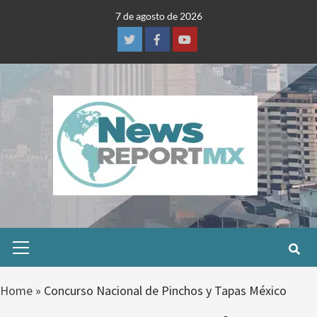
Skip
7 de agosto de 2026
to
content
Twitter
Facebook
Youtube
Primary
Menu
Home
»
Concurso Nacional de Pinchos y Tapas México