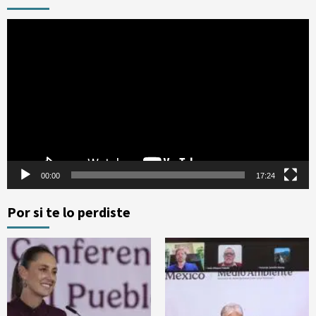
Reproductor
de
vídeo
00:00
17:24
Por si te lo perdiste