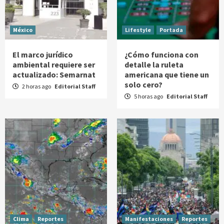
México
Lifestyle
Portada
El marco jurídico
¿Cómo funciona con
ambiental requiere ser
detalle la ruleta
actualizado: Semarnat
americana que tiene un
solo cero?
2 horas ago
Editorial Staff
5 horas ago
Editorial Staff
Clima
Reportes
Manifestaciones
Reportes