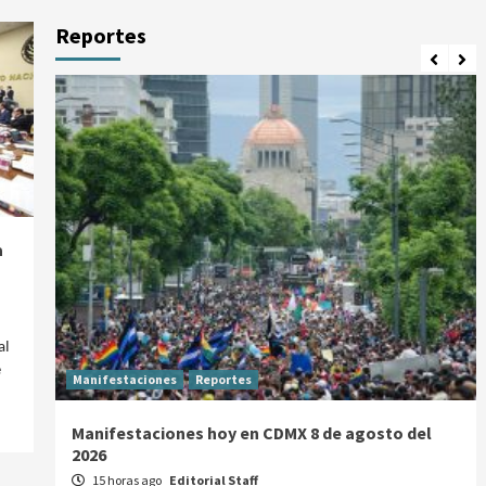
Reportes
a
al
e
Manifestaciones
Reportes
Manifestaciones hoy en CDMX 8 de agosto del
2026
15 horas ago
Editorial Staff