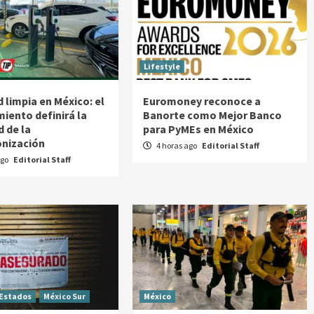
Lifestyle
 limpia en México: el
Euromoney reconoce a
miento definirá la
Banorte como Mejor Banco
d de la
para PyMEs en México
nización
4 horas ago
Editorial Staff
ago
Editorial Staff
Estados
México Sur
México