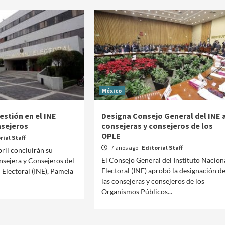
México
estión en el INE
Designa Consejo General del INE 
nsejeros
consejeras y consejeros de los
OPLE
rial Staff
7 años ago
Editorial Staff
bril concluirán su
El Consejo General del Instituto Nacion
sejera y Consejeros del
Electoral (INE) aprobó la designación d
 Electoral (INE), Pamela
Clima
Reportes
las consejeras y consejeros de los
Organismos Públicos...
 del
Clima para hoy jueves 6 de agosto de 2026
14 horas ago
Editorial Staff