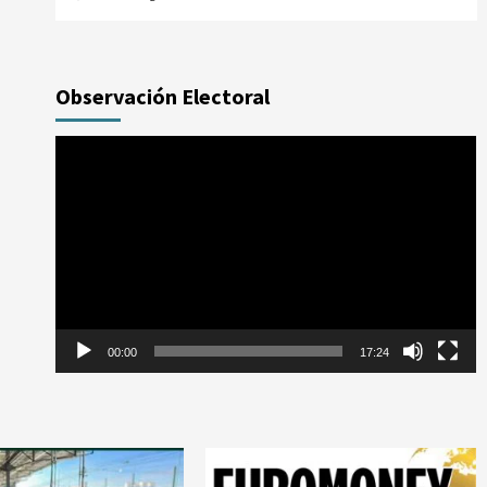
Observación Electoral
Reproductor
de
vídeo
00:00
17:24