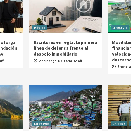
México
Lifestyle
 otorga
Escrituras en regla: la primera
Movilidad
Fundación
línea de defensa frente al
financia
my
despojo inmobiliario
velocida
descarbo
aff
2 horas ago
Editorial Staff
3 horas 
Lifestyle
Chiapas