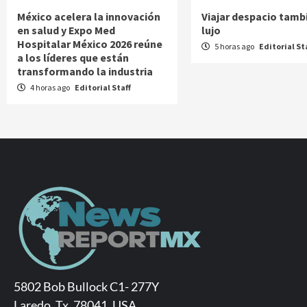
México acelera la innovación
Viajar despacio tamb
en salud y Expo Med
lujo
Hospitalar México 2026 reúne
5 horas ago
Editorial St
a los líderes que están
transformando la industria
4 horas ago
Editorial Staff
5802 Bob Bullock C1- 277Y
Laredo, Tx. 78041, USA