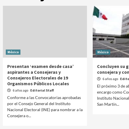
México
México
Presentan ‘examen desde casa’
Concluyen su g
aspirantes a Consejeras y
consejera y co
Consejeros Electorales de 19
6 años ago
Edito
Organismos Públicos Locales
El próximo 3 de a
6 años ago
Editorial Staff
encargo como Con
Conforme a las Convocatorias aprobadas
Instituto Nacional
Manifestaciones
Reportes
por el Consejo General del Instituto
San Martín...
Nacional Electoral (INE) para nombrar a la
Manifestaciones hoy en CDMX 5 de agosto
Consejera o...
2026
2 días ago
Editorial Staff