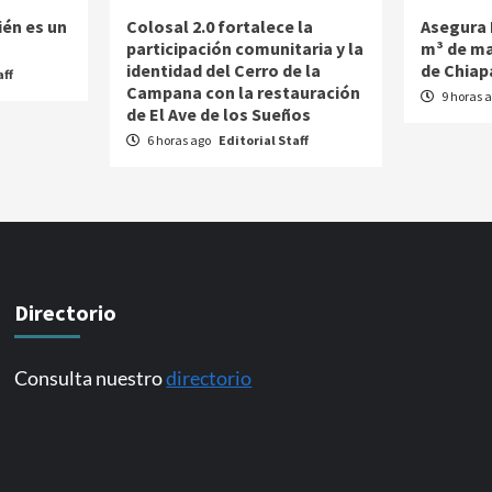
ién es un
Colosal 2.0 fortalece la
Asegura 
participación comunitaria y la
m³ de ma
identidad del Cerro de la
de Chiap
aff
Campana con la restauración
9 horas 
de El Ave de los Sueños
6 horas ago
Editorial Staff
Directorio
Consulta nuestro
directorio