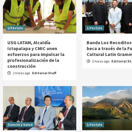
Lifestyle
Lifestyle
USG LATAM, Alcaldía
Banda Los Recoditos
Iztapalapa y CMIC unen
beca a través de la 
esfuerzos para impulsar la
Cultural Latin Gram
profesionalización de la
2 horas ago
Editorial St
construcción
2 horas ago
Editorial Staff
Ciencia y Salud
Lifestyle