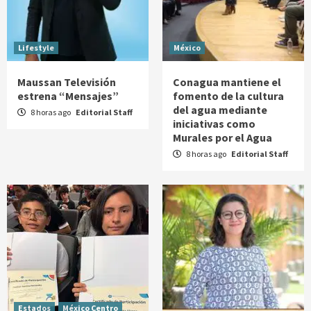
Lifestyle
México
Maussan Televisión
Conagua mantiene el
estrena “Mensajes”
fomento de la cultura
del agua mediante
8 horas ago
Editorial Staff
iniciativas como
Murales por el Agua
8 horas ago
Editorial Staff
Estados
México Centro