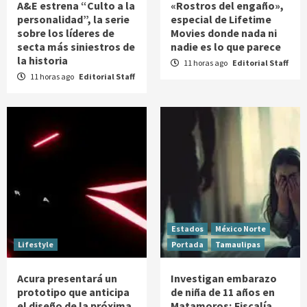
A&E estrena “Culto a la
«Rostros del engaño»,
personalidad”, la serie
especial de Lifetime
sobre los líderes de
Movies donde nada ni
secta más siniestros de
nadie es lo que parece
la historia
11 horas ago
Editorial Staff
11 horas ago
Editorial Staff
Estados
México Norte
Lifestyle
Portada
Tamaulipas
Acura presentará un
Investigan embarazo
prototipo que anticipa
de niña de 11 años en
el diseño de la próxima
Matamoros; Fiscalía