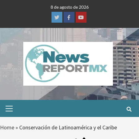
Skip
8 de agosto de 2026
to
content
Twitter
Facebook
Youtube
Primary
Menu
Home
»
Conservación de Latinoamérica y el Caribe