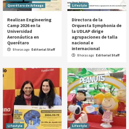
Querétaro de Arteaga
Lifestyle
Realizan Engineering
Directora de la
Camp 2026 en la
Orquesta Symphonia de
Universidad
la UDLAP dirige
Aeronáutica en
agrupaciones de talla
Querétaro
nacional e
internacional
8 horas ago
Editorial Staff
8 horas ago
Editorial Staff
Lifestyle
Lifestyle