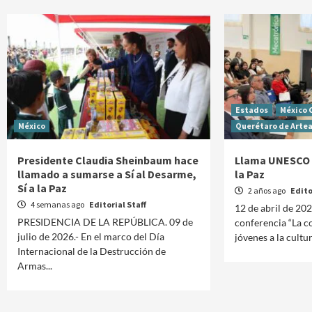
Estados
México 
México
Querétaro de Arte
Presidente Claudia Sheinbaum hace
Llama UNESCO a
llamado a sumarse a Sí al Desarme,
la Paz
Sí a la Paz
2 años ago
Edito
4 semanas ago
Editorial Staff
12 de abril de 202
PRESIDENCIA DE LA REPÚBLICA. 09 de
conferencia “La co
julio de 2026.- En el marco del Día
jóvenes a la cultur
Internacional de la Destrucción de
Armas...