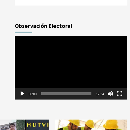
Observación Electoral
Reproductor
de
vídeo
00:00
17:24