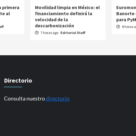
la primera
Movilidad limpia en México: el
Euromon
te al
financiamiento definirá la
Banorte
velocidad de la
para PyM
descarbonización
aff
8 horas 
7 horas ago
Editorial Staff
Directorio
Consulta nuestro
directorio