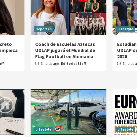
Deportes
Lifestyle
ecreto
Coach de Escuelas Aztecas
Estudian
 empieza
UDLAP jugará el Mundial de
UDLAP de
Flag Football en Alemania
2026
aff
3 horas ago
Editorial Staff
3 horas 
Lifestyle
Lifestyle