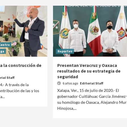
Centro
aga
Reportes
 la construcción de
Presentan Veracruz y Oaxaca
resultados de su estrategia de
seguridad
rial Staff
6 años ago
Editorial Staff
4.- A través de la
Xalapa, Ver., 15 de julio de 2020.- El
ntribución de las y los
gobernador Cuitláhuac García Jiménez 
a...
Manifestaciones
Reportes
su homólogo de Oaxaca, Alejandro Mur
Hinojosa,...
Manifestaciones hoy en CDMX 5 de agosto del
2026
2 días ago
Editorial Staff