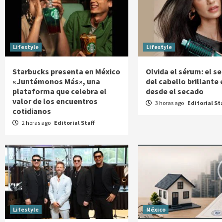
Lifestyle
Lifestyle
Starbucks presenta en México
Olvida el sérum: el s
«Juntémonos Más», una
del cabello brillante
plataforma que celebra el
desde el secado
valor de los encuentros
3 horas ago
Editorial St
cotidianos
2 horas ago
Editorial Staff
Lifestyle
México