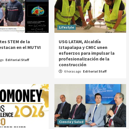
Lifestyle
tes STEM de la
USG LATAM, Alcaldía
stacan en el MUTVI
Iztapalapa y CMIC unen
esfuerzos para impulsar la
profesionalización de la
ago
Editorial Staff
construcción
6 horas ago
Editorial Staff
Ciencia y Salud