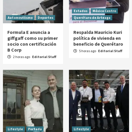
Estados
México Centro
Automovilismo
Deportes
Querétaro de Arteaga
Formula E anuncia a
Respalda Mauricio Kuri
giffgaff como su primer
política de vivienda en
socio con certificación
beneficio de Querétaro
B Corp
5 horas ago
Editorial Staff
2 horas ago
Editorial Staff
Lifestyle
Portada
Lifestyle