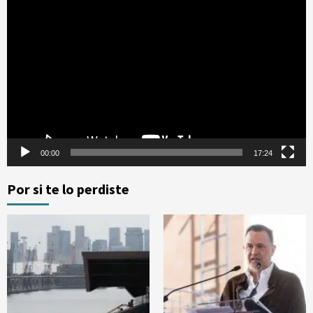
Reproductor
de
vídeo
00:00
17:24
Por si te lo perdiste