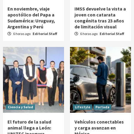
En noviembre, viaje
IMSS devuelve la vista a
apostólico del Papa a
joven con catarata
Sudamérica: Uruguay,
congénita tras 23 años
Argentina y Perú
de limitación visual
6 horas ago
Editorial Staff
6 horas ago
Editorial Staff
Ciencia y Salud
Lifestyle
Portada
El futuro de la salud
Vehículos conectables
animal llega a León:
y carga avanzan en
UNITEC inaugura
México