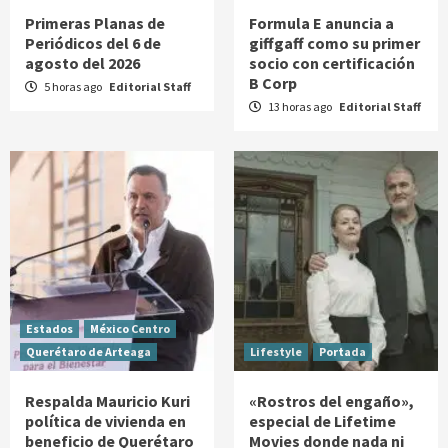
Primeras Planas de
Formula E anuncia a
Periódicos del 6 de
giffgaff como su primer
agosto del 2026
socio con certificación
B Corp
5 horas ago
Editorial Staff
13 horas ago
Editorial Staff
Estados
México Centro
Querétaro de Arteaga
Lifestyle
Portada
Respalda Mauricio Kuri
«Rostros del engaño»,
política de vivienda en
especial de Lifetime
beneficio de Querétaro
Movies donde nada ni