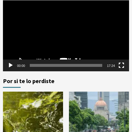
Reproductor
de
vídeo
00:00
17:24
Por si te lo perdiste