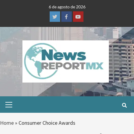
Skip
6 de agosto de 2026
to
content
Twitter
Facebook
Youtube
Primary
Menu
Home
»
Consumer Choice Awards