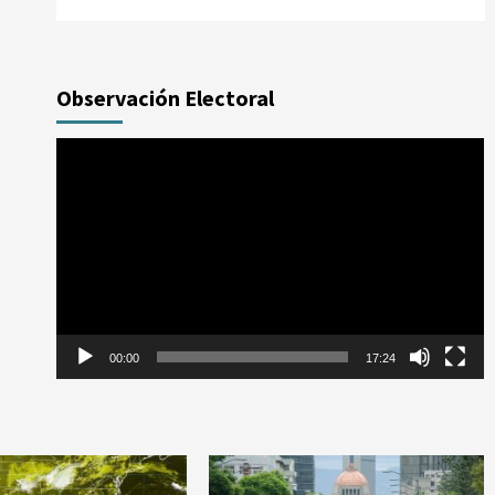
Observación Electoral
Reproductor
de
vídeo
00:00
17:24