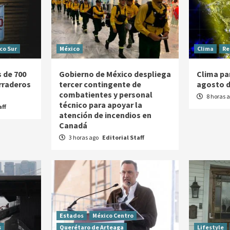
co Sur
México
Clima
Re
 de 700
Gobierno de México despliega
Clima pa
rraderos
tercer contingente de
agosto d
combatientes y personal
8 horas 
técnico para apoyar la
aff
atención de incendios en
Canadá
3 horas ago
Editorial Staff
Estados
México Centro
s
Querétaro de Arteaga
Lifestyle