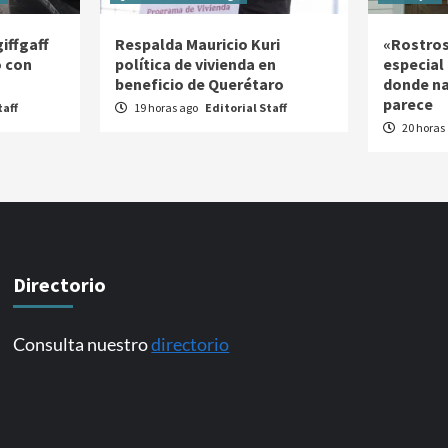
iffgaff
Respalda Mauricio Kuri
«Rostros
o con
política de vivienda en
especial
beneficio de Querétaro
donde na
parece
taff
19 horas ago
Editorial Staff
20 horas
Directorio
Consulta nuestro
directorio