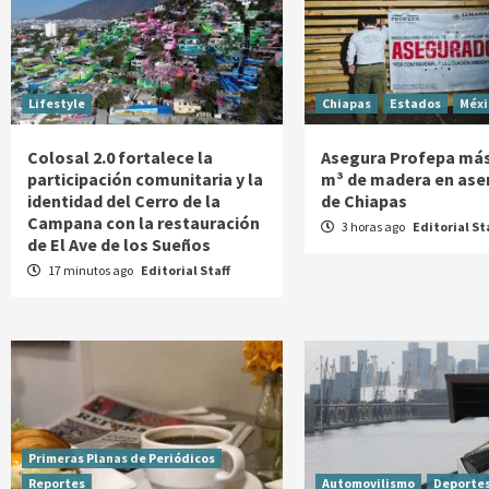
Lifestyle
Chiapas
Estados
Méxi
Colosal 2.0 fortalece la
Asegura Profepa más
participación comunitaria y la
m³ de madera en ase
identidad del Cerro de la
de Chiapas
Campana con la restauración
3 horas ago
Editorial St
de El Ave de los Sueños
17 minutos ago
Editorial Staff
Primeras Planas de Periódicos
Reportes
Automovilismo
Deporte