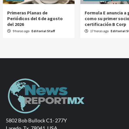
Primeras Planas de
Formula E anuncia a g
Periódicos del 6 de agosto
como su primer soci
del 2026
certificación B Corp
9 horas ago
Editorial Staff
17 horas ago
Editorial S
5802 Bob Bullock C1- 277Y
Laredo, Tx. 78041, USA