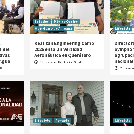
Estados
México Centro
Querétaro de Arteaga
Lifestyle
l
Realizan Engineering Camp
Director
a del
2026 en la Universidad
Symphoni
tivas
Aeronáutica en Querétaro
agrupaci
 Agua
nacional
1 hora ago
Editorial Staff
ff
2 horas 
Lifestyle
Portada
Lifestyle