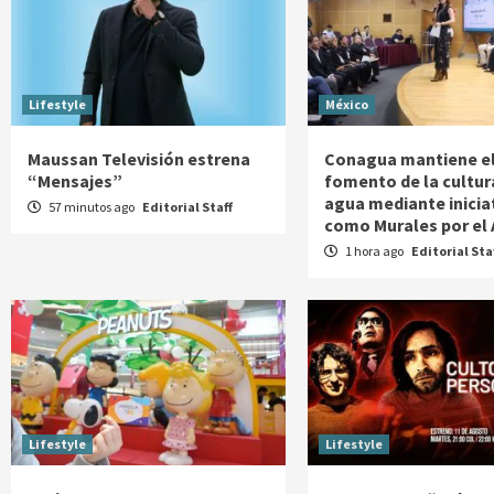
Lifestyle
México
Maussan Televisión estrena
Conagua mantiene e
“Mensajes”
fomento de la cultur
agua mediante inicia
57 minutos ago
Editorial Staff
como Murales por el
1 hora ago
Editorial Sta
Lifestyle
Lifestyle