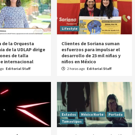
Lifestyle
a de la Orquesta
Clientes de Soriana suman
a de la UDLAP dirige
esfuerzos para impulsar el
ones de talla
desarrollo de 23 mil niñas y
 e internacional
niños en México
ago
Editorial Staff
2 horas ago
Editorial Staff
Estados
México Norte
Portada
Tamaulipas