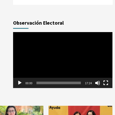
Observación Electoral
Reproductor
de
vídeo
00:00
17:24