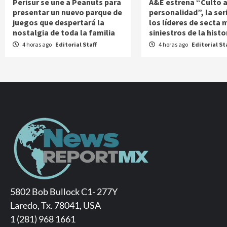
Perisur se une a Peanuts para
A&E estrena “Culto a
presentar un nuevo parque de
personalidad”, la ser
juegos que despertará la
los líderes de secta 
nostalgia de toda la familia
siniestros de la histo
4 horas ago
Editorial Staff
4 horas ago
Editorial St
5802 Bob Bullock C1- 277Y
Laredo, Tx. 78041, USA
1 (281) 968 1661