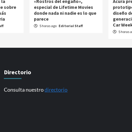
 la
«Rostros del engaño»,
Acura pr
ie sobre
especial de Lifetime Movies
prototip
más
donde nada ni nadie es lo que
diseño d
ria
parece
generaci
Car Week
aff
5 horas ago
Editorial Staff
5 horas 
Directorio
Consulta nuestro
directorio