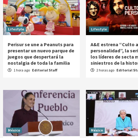
Lifestyle
Lifestyle
Perisur se une a Peanuts para
A&E estrena “Culto a
presentar un nuevo parque de
personalidad”, la ser
juegos que despertará la
los líderes de secta 
nostalgia de toda la familia
siniestros de la histo
1 hora ago
Editorial Staff
2 horas ago
Editorial St
México
México