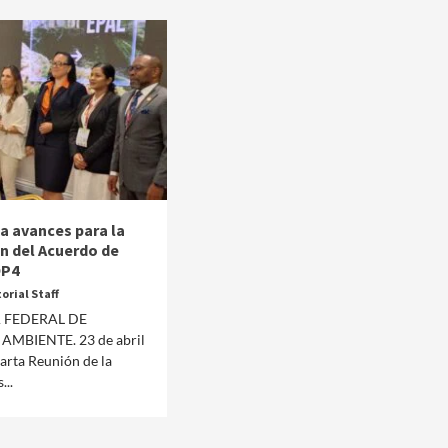
a avances para la
n del Acuerdo de
OP4
orial Staff
 FEDERAL DE
MBIENTE. 23 de abril
Manifestaciones
Reportes
uarta Reunión de la
...
Manifestaciones hoy en CDMX 6 de agosto del
2026
2 días ago
Editorial Staff