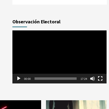
Observación Electoral
Reproductor
de
vídeo
00:00
17:24