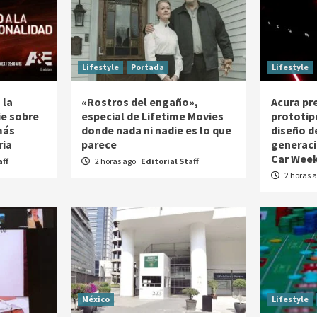
Lifestyle
Portada
Lifestyle
 la
«Rostros del engaño»,
Acura pr
ie sobre
especial de Lifetime Movies
prototip
más
donde nada ni nadie es lo que
diseño d
ria
parece
generaci
Car Week
aff
2 horas ago
Editorial Staff
2 horas 
México
Lifestyle