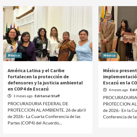
México
México
América Latina y el Caribe
México present
fortalecen la protección de
implementació
defensores y la justicia ambiental
Escazú en la C
en COP4 de Escazú
4 meses ago
Edit
3 meses ago
Editorial Staff
PROCURADURIA
PROCURADURIA FEDERAL DE
PROTECCION AL A
PROTECCION AL AMBIENTE. 26 de abril
de 2026.- En la C
de 2026.- La Cuarta Conferencia de las
Conferencia de las
Partes (COP4) del Acuerdo...