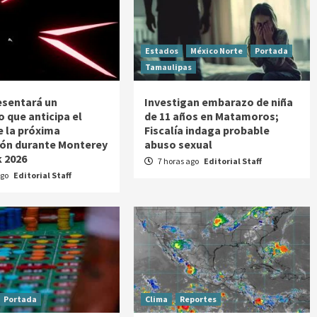
Estados
México Norte
Portada
Tamaulipas
esentará un
Investigan embarazo de niña
o que anticipa el
de 11 años en Matamoros;
e la próxima
Fiscalía indaga probable
ón durante Monterey
abuso sexual
 2026
7 horas ago
Editorial Staff
ago
Editorial Staff
Portada
Clima
Reportes