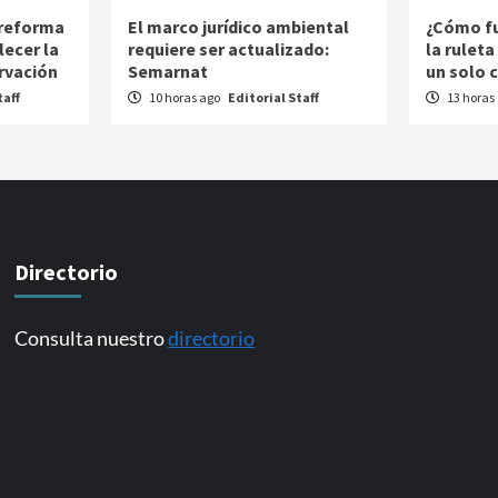
 reforma
El marco jurídico ambiental
¿Cómo fu
lecer la
requiere ser actualizado:
la rulet
rvación
Semarnat
un solo 
taff
10 horas ago
Editorial Staff
13 horas
Directorio
Consulta nuestro
directorio