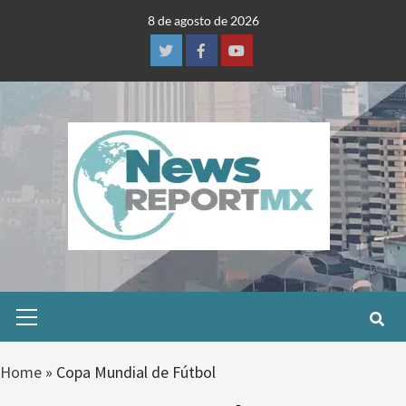
Skip
8 de agosto de 2026
to
content
Twitter
Facebook
Youtube
Primary
Menu
Home
»
Copa Mundial de Fútbol