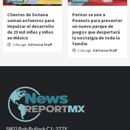
Lifestyle
Lifestyle
Clientes de Soriana
Perisur se une a
suman esfuerzos para
Peanuts para presentar
impulsar el desarrollo
un nuevo parque de
de 23 mil niñas y niños
juegos que despertará
en México
la nostalgia de toda la
familia
1 día ago
Editorial Staff
1 día ago
Editorial Staff
5802 Bob Bullock C1- 277Y