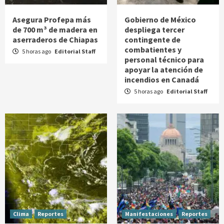
Asegura Profepa más
Gobierno de México
de 700 m³ de madera en
despliega tercer
aserraderos de Chiapas
contingente de
combatientes y
5 horas ago
Editorial Staff
personal técnico para
apoyar la atención de
incendios en Canadá
5 horas ago
Editorial Staff
Clima
Reportes
Manifestaciones
Reportes