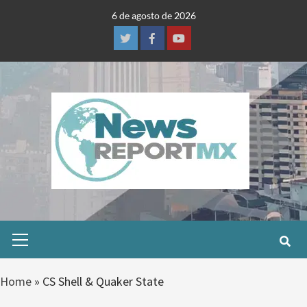
Skip
6 de agosto de 2026
to
content
Twitter
Facebook
Youtube
Primary
Menu
Home
»
CS Shell & Quaker State