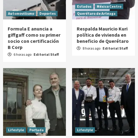
Estados
México Centro
Automovilismo
Deportes
Querétaro de Arteaga
Formula E anuncia a
Respalda Mauricio Kuri
giffgaff como su primer
política de vivienda en
socio con certificación
beneficio de Querétaro
B Corp
8 horas ago
Editorial Staff
6 horas ago
Editorial Staff
Lifestyle
Portada
Lifestyle