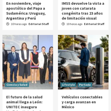
En noviembre, viaje
IMSS devuelve la vista a
apostólico del Papa a
joven con catarata
Sudamérica: Uruguay,
congénita tras 23 años
Argentina y Perú
de limitación visual
10 horas ago
Editorial Staff
10 horas ago
Editorial Staff
Ciencia y Salud
Lifestyle
Portada
El futuro de la salud
Vehículos conectables
animal llega a León:
y carga avanzan en
UNITEC inaugura
México