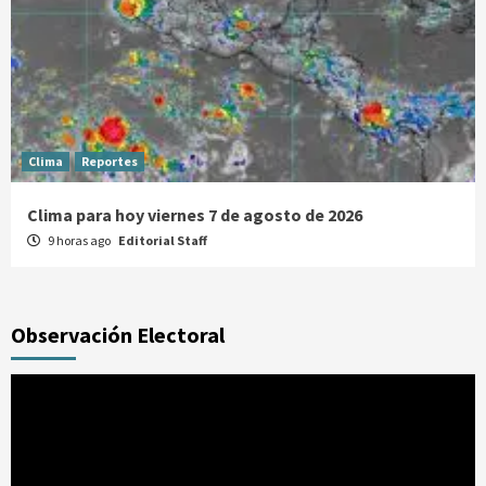
Clima
Reportes
Clima para hoy viernes 7 de agosto de 2026
9 horas ago
Editorial Staff
Observación Electoral
Reproductor
de
vídeo