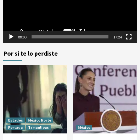
00:00
17:24
Por si te lo perdiste
Estados
México Norte
Portada
Tamaulipas
México