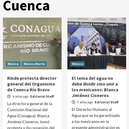
Cuenca
México
México Norte
México
Rinde protesta director
El tema del agua no
general del Organismo
debe dividir sino unir a
de Cuenca Río Bravo
los mexicanos: Blanca
Jiménez Cisneros
6 años ago
Editorial Staff
7 años ago
Editorial Staff
La directora general de la
El Derecho Humano al
Comisión Nacional del
Agua que se ha garantizado
Agua (Conagua), Blanca
a los mexicanos en la
Jiménez Cisneros, tomó
presente administración es
protesta y dio posesión del