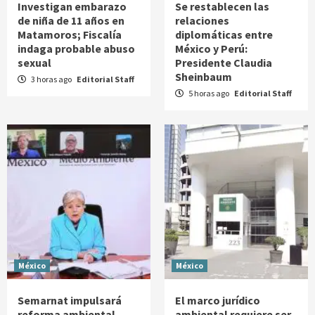
Investigan embarazo
Se restablecen las
de niña de 11 años en
relaciones
Matamoros; Fiscalía
diplomáticas entre
indaga probable abuso
México y Perú:
sexual
Presidente Claudia
Sheinbaum
3 horas ago
Editorial Staff
5 horas ago
Editorial Staff
México
México
Semarnat impulsará
El marco jurídico
reforma ambiental
ambiental requiere ser