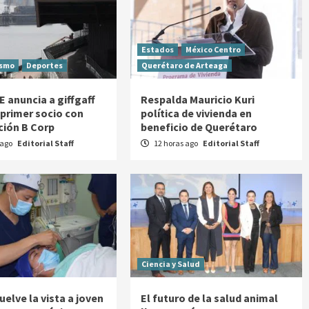
Estados
México Centro
ismo
Deportes
Querétaro de Arteaga
E anuncia a giffgaff
Respalda Mauricio Kuri
primer socio con
política de vivienda en
ación B Corp
beneficio de Querétaro
 ago
Editorial Staff
12 horas ago
Editorial Staff
Ciencia y Salud
elve la vista a joven
El futuro de la salud animal