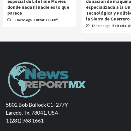
especial de Lifetime Movies
donación de maquina
donde nada ni nadie es lo que
especializada a la Un
parece
Tecnológica y Polité
la Sierra de Guerrero
12 horas ago
Editorial Staff
12 horas ago
Editorial S
5802 Bob Bullock C1- 277Y
Laredo, Tx. 78041, USA
1 (281) 968 1661