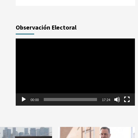
Observación Electoral
Reproductor
de
vídeo
00:00
17:24