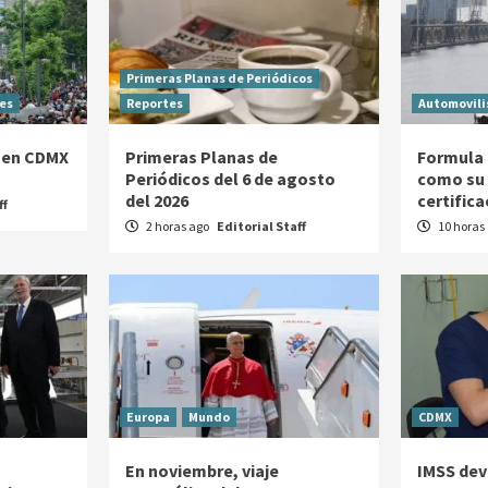
Primeras Planas de Periódicos
es
Reportes
Automovil
 en CDMX
Primeras Planas de
Formula 
Periódicos del 6 de agosto
como su 
del 2026
certific
ff
2 horas ago
Editorial Staff
10 horas
Europa
Mundo
CDMX
En noviembre, viaje
IMSS devu