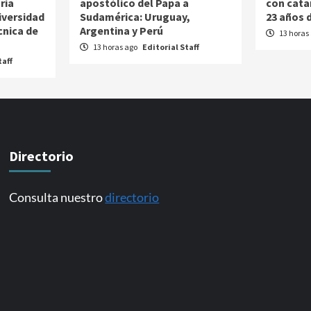
ria
apostólico del Papa a
con cata
iversidad
Sudamérica: Uruguay,
23 años d
cnica de
Argentina y Perú
13 horas
13 horas ago
Editorial Staff
taff
Directorio
Consulta nuestro
directorio