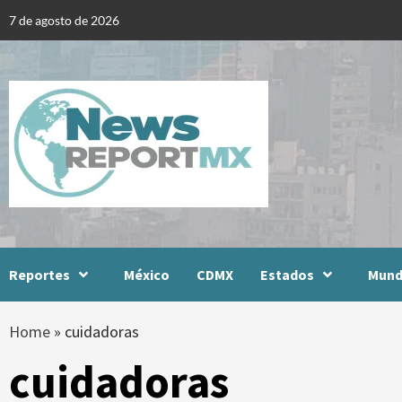
Skip
7 de agosto de 2026
to
content
Reportes
México
CDMX
Estados
Mun
Home
»
cuidadoras
cuidadoras