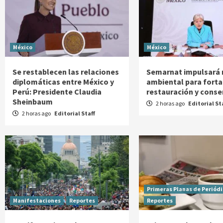
México
México
Se restablecen las relaciones
Semarnat impulsará
diplomáticas entre México y
ambiental para forta
Perú: Presidente Claudia
restauración y conse
Sheinbaum
2 horas ago
Editorial St
2 horas ago
Editorial Staff
Primeras Planas de Periód
Manifestaciones
Reportes
Reportes