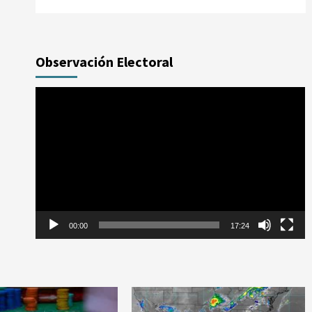
Observación Electoral
Reproductor
de
vídeo
00:00
17:24