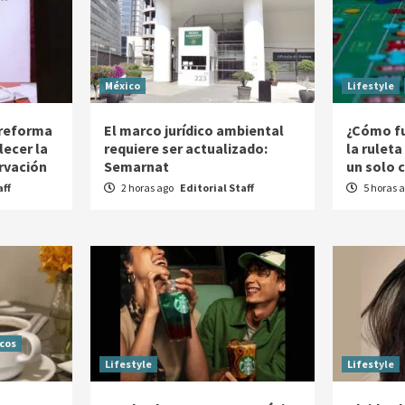
México
Lifestyle
 reforma
El marco jurídico ambiental
¿Cómo fu
lecer la
requiere ser actualizado:
la rulet
rvación
Semarnat
un solo 
aff
2 horas ago
Editorial Staff
5 horas 
icos
Lifestyle
Lifestyle