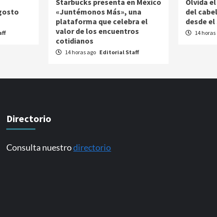
Starbucks presenta en México
Olvida el
agosto
«Juntémonos Más», una
del cabe
plataforma que celebra el
desde el
valor de los encuentros
aff
14 horas
cotidianos
14 horas ago
Editorial Staff
Directorio
Consulta nuestro
directorio