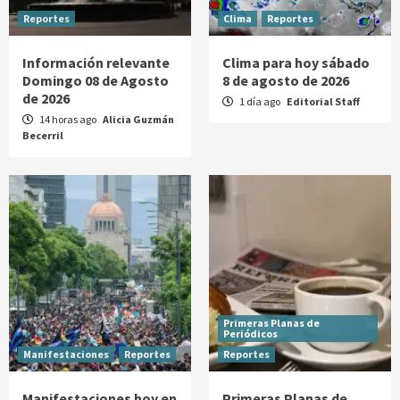
Reportes
Clima
Reportes
Información relevante
Clima para hoy sábado
Domingo 08 de Agosto
8 de agosto de 2026
de 2026
1 día ago
Editorial Staff
14 horas ago
Alicia Guzmán
Becerril
Primeras Planas de
Periódicos
Manifestaciones
Reportes
Reportes
Manifestaciones hoy en
Primeras Planas de