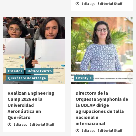
1 día ago
Editorial Staff
Estados
México Centro
Querétaro de Arteaga
Lifestyle
Realizan Engineering
Directora de la
Camp 2026 en la
Orquesta Symphonia de
Universidad
la UDLAP dirige
Aeronáutica en
agrupaciones de talla
Querétaro
nacional e
internacional
1 día ago
Editorial Staff
1 día ago
Editorial Staff