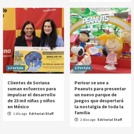
Lifestyle
Lifestyle
Clientes de Soriana
Perisur se une a
suman esfuerzos para
Peanuts para presentar
impulsar el desarrollo
un nuevo parque de
de 23 mil niñas y niños
juegos que despertará
en México
la nostalgia de toda la
familia
1 día ago
Editorial Staff
2 días ago
Editorial Staff