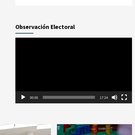
Observación Electoral
Reproductor
de
vídeo
00:00
17:24