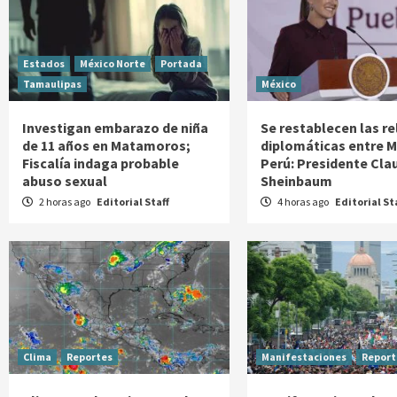
Estados
México Norte
Portada
Tamaulipas
México
Investigan embarazo de niña
Se restablecen las r
de 11 años en Matamoros;
diplomáticas entre M
Fiscalía indaga probable
Perú: Presidente Cla
abuso sexual
Sheinbaum
2 horas ago
Editorial Staff
4 horas ago
Editorial St
Clima
Reportes
Manifestaciones
Report