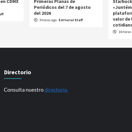
 en CDMX
Primeras Planas de
Starbuck
Periódicos del 7 de agosto
«Juntém
del 2026
platafor
aff
valor de
9 horas ago
Editorial Staff
cotidian
16 horas
Directorio
Consulta nuestro
directorio