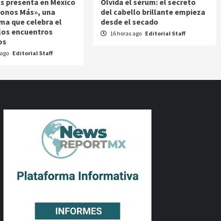
s presenta en México
Olvida el sérum: el secreto
onos Más», una
del cabello brillante empieza
ma que celebra el
desde el secado
 los encuentros
16 horas ago
Editorial Staff
os
 ago
Editorial Staff