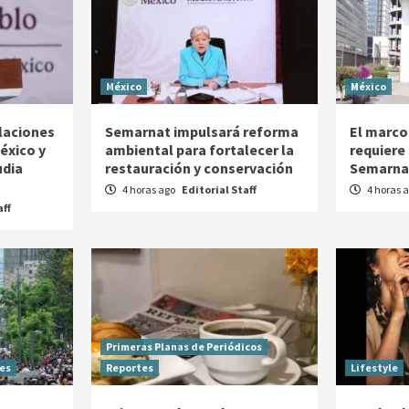
México
México
elaciones
Semarnat impulsará reforma
El marco
éxico y
ambiental para fortalecer la
requiere
udia
restauración y conservación
Semarna
4 horas ago
Editorial Staff
4 horas 
aff
Primeras Planas de Periódicos
es
Reportes
Lifestyle