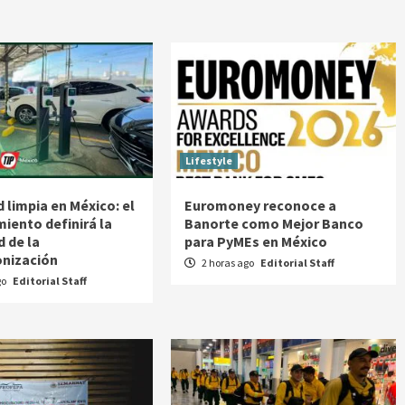
Lifestyle
 limpia en México: el
Euromoney reconoce a
miento definirá la
Banorte como Mejor Banco
d de la
para PyMEs en México
nización
2 horas ago
Editorial Staff
go
Editorial Staff