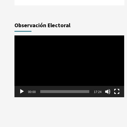
Observación Electoral
Reproductor
de
vídeo
00:00
17:24