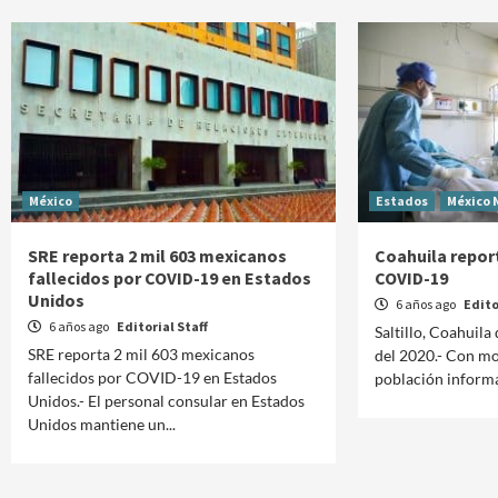
México
Estados
México 
SRE reporta 2 mil 603 mexicanos
Coahuila repor
fallecidos por COVID-19 en Estados
COVID-19
Unidos
6 años ago
Edito
6 años ago
Editorial Staff
Saltillo, Coahuila
SRE reporta 2 mil 603 mexicanos
del 2020.- Con mo
fallecidos por COVID-19 en Estados
población informad
Unidos.- El personal consular en Estados
Unidos mantiene un...