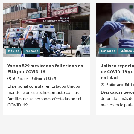
México
Portada
Estados
México 
Ya son 529 mexicanos fallecidos en
Jalisco report
EUA por COVID-19
de COVID-19 y u
entidad
6 años ago
Editorial Staff
6 años ago
Edito
El personal consular en Estados Unidos
Diez casos nuevo
mantiene un estrecho contacto con las
defunción más de J
familias de las personas afectadas por el
martes en la plata
COVID-19...