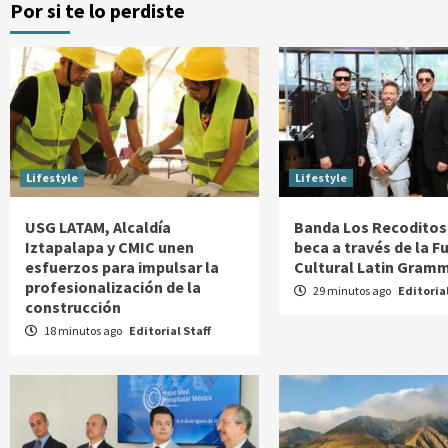
Por si te lo perdiste
Lifestyle
Lifestyle
USG LATAM, Alcaldía
Banda Los Recoditos
Iztapalapa y CMIC unen
beca a través de la 
esfuerzos para impulsar la
Cultural Latin Gram
profesionalización de la
29 minutos ago
Editorial
construcción
18 minutos ago
Editorial Staff