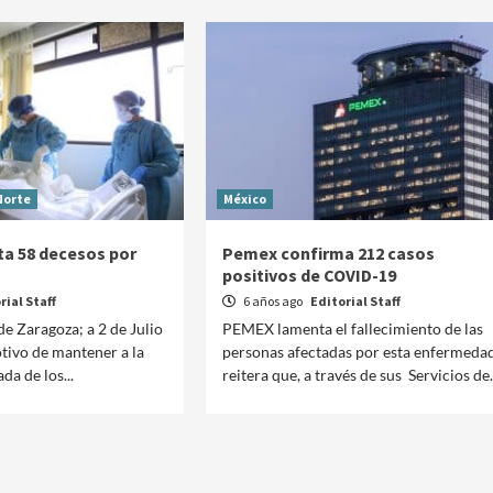
Norte
México
ta 58 decesos por
Pemex confirma 212 casos
positivos de COVID-19
rial Staff
6 años ago
Editorial Staff
 de Zaragoza; a 2 de Julio
PEMEX lamenta el fallecimiento de las
tivo de mantener a la
personas afectadas por esta enfermedad
a de los...
reitera que, a través de sus Servicios de..
Manifestaciones
Reportes
Manifestaciones hoy en CDMX 5 de agosto del
2026
2 días ago
Editorial Staff