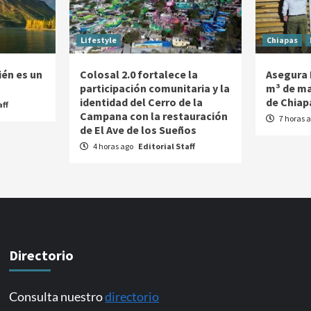
Lifestyle
Chiapas
ién es un
Colosal 2.0 fortalece la
Asegura 
participación comunitaria y la
m³ de ma
identidad del Cerro de la
de Chiap
aff
Campana con la restauración
7 horas 
de El Ave de los Sueños
4 horas ago
Editorial Staff
Directorio
Consulta nuestro
directorio