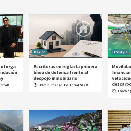
México
Lifestyle
 otorga
Escrituras en regla: la primera
Movilidad
Fundación
línea de defensa frente al
financia
my
despojo inmobiliario
velocida
descarbo
 Staff
39 minutos ago
Editorial Staff
1 hora a