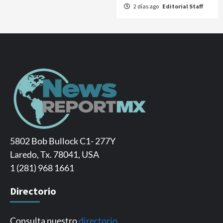
2 días ago
Editorial Staff
5802 Bob Bullock C1- 277Y
Laredo, Tx. 78041, USA
1 (281) 968 1661
Directorio
Consulta nuestro
directorio