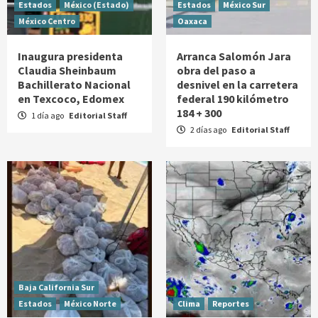
Estados
México (Estado)
Estados
México Sur
México Centro
Oaxaca
Inaugura presidenta
Arranca Salomón Jara
Claudia Sheinbaum
obra del paso a
Bachillerato Nacional
desnivel en la carretera
en Texcoco, Edomex
federal 190 kilómetro
184 + 300
1 día ago
Editorial Staff
2 días ago
Editorial Staff
Baja California Sur
Estados
México Norte
Clima
Reportes