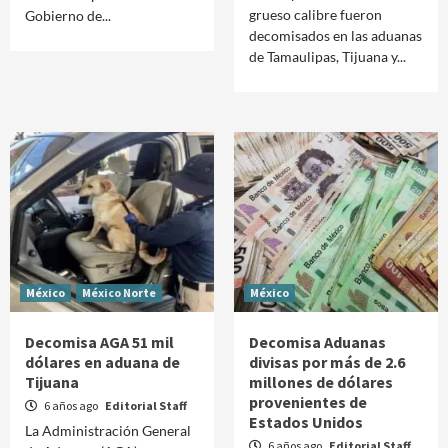
grueso calibre fueron
Gobierno de...
decomisados en las aduanas
de Tamaulipas, Tijuana y...
México
México Norte
México
Decomisa AGA 51 mil
Decomisa Aduanas
dólares en aduana de
divisas por más de 2.6
Tijuana
millones de dólares
provenientes de
6 años ago
Editorial Staff
Estados Unidos
La Administración General
6 años ago
Editorial Staff