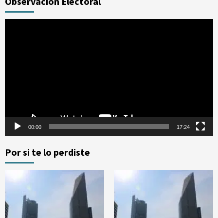
Observación Electoral
Reproductor
de
vídeo
00:00
17:24
Por si te lo perdiste