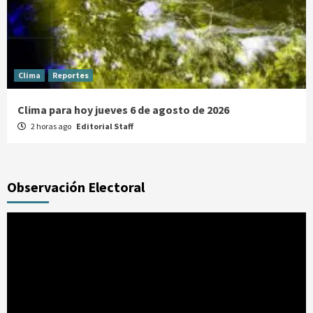
Clima
Reportes
Clima para hoy jueves 6 de agosto de 2026
2 horas ago
Editorial Staff
Observación Electoral
Reproductor
de
vídeo