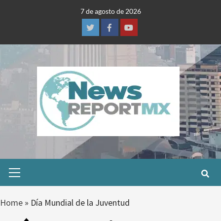
Skip
7 de agosto de 2026
to
content
Twitter
Facebook
Youtube
Primary
Menu
Home
»
Día Mundial de la Juventud