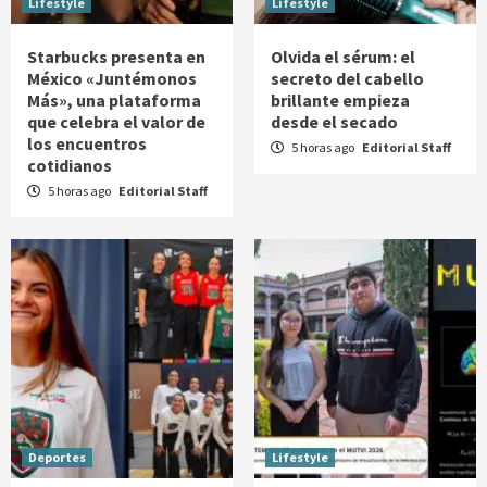
Lifestyle
Lifestyle
Starbucks presenta en
Olvida el sérum: el
México «Juntémonos
secreto del cabello
Más», una plataforma
brillante empieza
que celebra el valor de
desde el secado
los encuentros
5 horas ago
Editorial Staff
cotidianos
5 horas ago
Editorial Staff
Deportes
Lifestyle