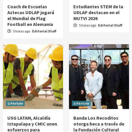
Coach de Escuelas
Estudiantes STEM de la
Aztecas UDLAP jugará
UDLAP destacan en el
el Mundial de Flag
MUTVI 2026
Football en Alemania
5 horas ago
Editorial Staff
5 horas ago
Editorial Staff
Lifestyle
Lifestyle
USG LATAM, Alcaldía
Banda Los Recoditos
Iztapalapa y CMIC unen
otorga beca a través de
esfuerzos para
la Fundación Cultural