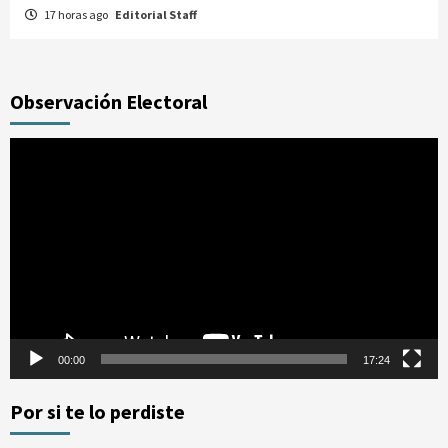
17 horas ago
Editorial Staff
Observación Electoral
Reproductor
de
vídeo
00:00
17:24
Por si te lo perdiste