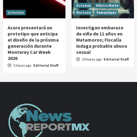
Estados
México Norte
Lifestyle
Portada
Tamaulipas
Acura presentará un
Investigan embarazo
prototipo que anticipa
de niña de 11 años en
el diseño de la próxima
Matamoros; Fiscalía
generación durante
indaga probable abuso
Monterey Car Week
sexual
2026
10 horas ago
Editorial Staff
5 horas ago
Editorial Staff