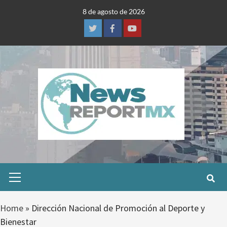
Skip
8 de agosto de 2026
to
content
Twitter
Facebook
Youtube
Primary
Menu
Home
»
Dirección Nacional de Promoción al Deporte y
Bienestar