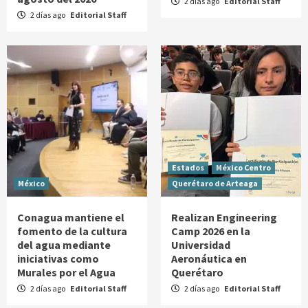
2 días ago
Editorial Staff
2 días ago
Editorial Staff
Estados
México Centro
México
Querétaro de Arteaga
Conagua mantiene el
Realizan Engineering
fomento de la cultura
Camp 2026 en la
del agua mediante
Universidad
iniciativas como
Aeronáutica en
Murales por el Agua
Querétaro
2 días ago
Editorial Staff
2 días ago
Editorial Staff