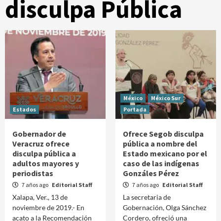
disculpa Pública
México
México Sur
Estados
Portada
Gobernador de
Ofrece Segob disculpa
Veracruz ofrece
pública a nombre del
disculpa pública a
Estado mexicano por el
adultos mayores y
caso de las indígenas
periodistas
Gonzáles Pérez
7 años ago
Editorial Staff
7 años ago
Editorial Staff
Xalapa, Ver., 13 de
La secretaria de
noviembre de 2019.- En
Gobernación, Olga Sánchez
acato a la Recomendación
Cordero, ofreció una