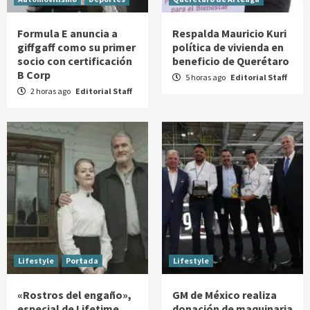
Formula E anuncia a
Respalda Mauricio Kuri
giffgaff como su primer
política de vivienda en
socio con certificación
beneficio de Querétaro
B Corp
5 horas ago
Editorial Staff
2 horas ago
Editorial Staff
Lifestyle
Portada
Lifestyle
«Rostros del engaño»,
GM de México realiza
especial de Lifetime
donación de maquinaria