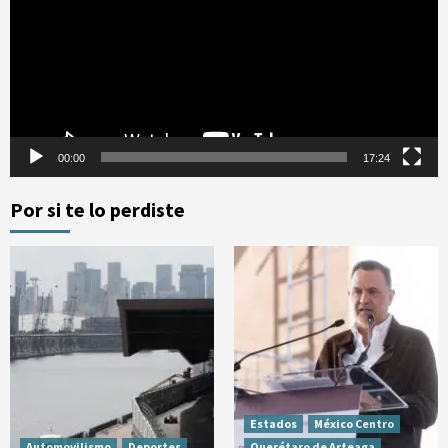
vídeo
00:00
17:24
Por si te lo perdiste
Estados
México Centro
Automovilismo
Deportes
Querétaro de Arteaga