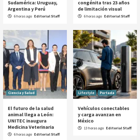
Sudamérica: Uruguay,
congénita tras 23 años
Argentina y Perú
de limitación visual
6 horas ago
Editorial Staff
6 horas ago
Editorial Staff
Ciencia y Salud
Lifestyle
Portada
El futuro de la salud
Vehículos conectables
animal llega a León:
y carga avanzan en
UNITEC inaugura
México
Medicina Veterinaria
13 horas ago
Editorial Staff
6 horas ago
Editorial Staff