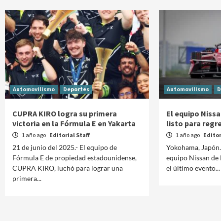
Automovilismo
Deportes
Automovilismo
D
CUPRA KIRO logra su primera
El equipo Niss
victoria en la Fórmula E en Yakarta
listo para regr
1 año ago
Editorial Staff
1 año ago
Editor
21 de junio del 2025.- El equipo de
Yokohama, Japón. 
Fórmula E de propiedad estadounidense,
equipo Nissan de 
CUPRA KIRO, luchó para lograr una
el último evento...
primera...