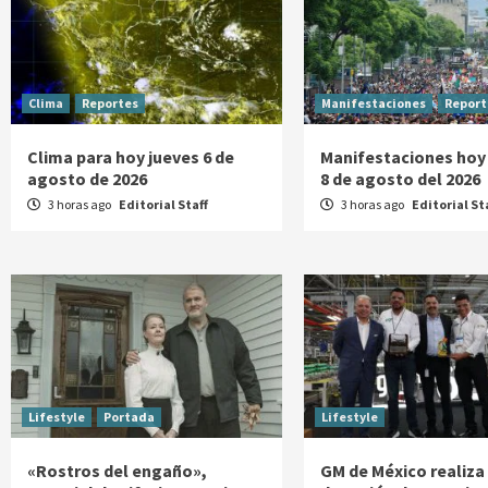
Clima
Reportes
Manifestaciones
Report
Clima para hoy jueves 6 de
Manifestaciones hoy
agosto de 2026
8 de agosto del 2026
3 horas ago
Editorial Staff
3 horas ago
Editorial St
Lifestyle
Portada
Lifestyle
«Rostros del engaño»,
GM de México realiza