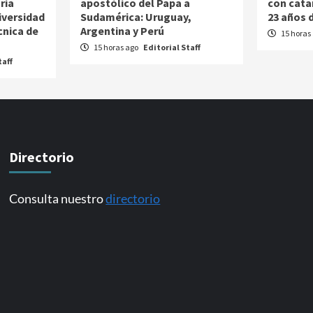
ria
apostólico del Papa a
con cata
iversidad
Sudamérica: Uruguay,
23 años d
cnica de
Argentina y Perú
15 horas
15 horas ago
Editorial Staff
taff
Directorio
Consulta nuestro
directorio