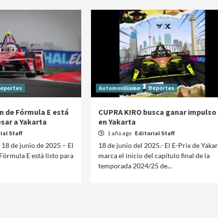
eportes
Automovilismo
Deportes
an de Fórmula E está
CUPRA KIRO busca ganar impulso
esar a Yakarta
en Yakarta
ial Staff
1 año ago
Editorial Staff
18 de junio de 2025 – El
18 de junio del 2025.- El E-Prix de Yakar
Fórmula E está listo para
marca el inicio del capítulo final de la
temporada 2024/25 de...
Manifestaciones
Reportes
Manifestaciones hoy en CDMX 5 de agosto del
2026
1 día ago
Editorial Staff