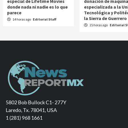
especial de Lifetime Movies
donación de maquina
donde nada ni nadie es lo que
especializada a la Un
parece
Tecnológica y Polité
la Sierra de Guerrero
14 horas ago
Editorial Staff
15 horas ago
Editorial S
5802 Bob Bullock C1- 277Y
Laredo, Tx. 78041, USA
1 (281) 968 1661