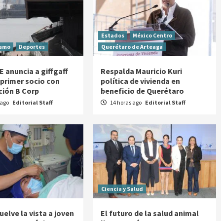
Estados
México Centro
ismo
Deportes
Querétaro de Arteaga
E anuncia a giffgaff
Respalda Mauricio Kuri
primer socio con
política de vivienda en
ación B Corp
beneficio de Querétaro
 ago
Editorial Staff
14 horas ago
Editorial Staff
Ciencia y Salud
elve la vista a joven
El futuro de la salud animal