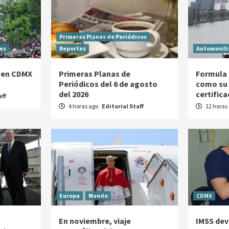
Primeras Planas de Periódicos
es
Reportes
Automovil
 en CDMX
Primeras Planas de
Formula 
Periódicos del 6 de agosto
como su 
del 2026
certific
aff
4 horas ago
Editorial Staff
12 horas
Europa
Mundo
CDMX
En noviembre, viaje
IMSS devu