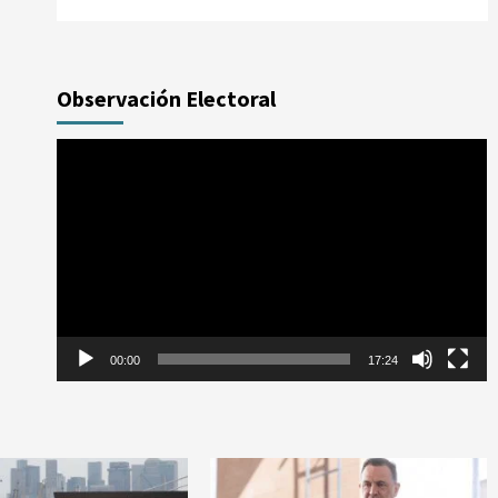
Observación Electoral
Reproductor
de
vídeo
00:00
17:24