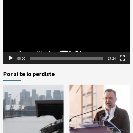
de
vídeo
00:00
17:24
Por si te lo perdiste