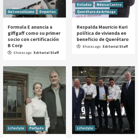
Estados
México Centro
Automovilismo
Deportes
Querétaro de Arteaga
Formula E anuncia a
Respalda Mauricio Kuri
giffgaff como su primer
política de vivienda en
socio con certificación
beneficio de Querétaro
B Corp
8 horas ago
Editorial Staff
6 horas ago
Editorial Staff
Lifestyle
Portada
Lifestyle