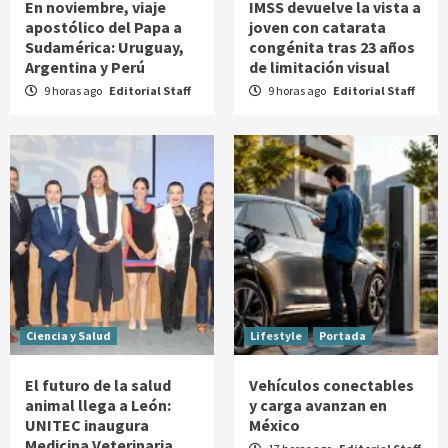
En noviembre, viaje
IMSS devuelve la vista a
apostólico del Papa a
joven con catarata
Sudamérica: Uruguay,
congénita tras 23 años
Argentina y Perú
de limitación visual
9 horas ago
Editorial Staff
9 horas ago
Editorial Staff
Ciencia y Salud
Lifestyle
Portada
El futuro de la salud
Vehículos conectables
animal llega a León:
y carga avanzan en
UNITEC inaugura
México
Medicina Veterinaria