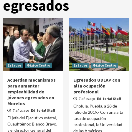
egresados
Estados
México Centro
Estados
México Centro
Acuerdan mecanismos
Egresados UDLAP con
para aumentar
alta ocupación
empleabilidad de
profesional
jóvenes egresados en
7 años ago
Editorial Staff
Morelos
Cholula, Puebla, a 28 de
7 años ago
Editorial Staff
julio de 2019.- Con una alta
El jefe del Ejecutivo estatal,
tasa de ocupación
Cuauhtémoc Blanco Bravo,
profesional, la Universidad
y el director General del
de las Américas...