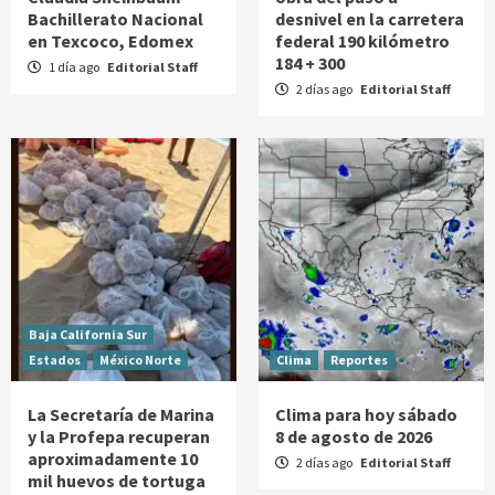
Bachillerato Nacional
desnivel en la carretera
en Texcoco, Edomex
federal 190 kilómetro
184 + 300
1 día ago
Editorial Staff
2 días ago
Editorial Staff
Baja California Sur
Estados
México Norte
Clima
Reportes
La Secretaría de Marina
Clima para hoy sábado
y la Profepa recuperan
8 de agosto de 2026
aproximadamente 10
2 días ago
Editorial Staff
mil huevos de tortuga