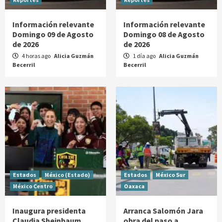
Información relevante
Información relevante
Domingo 09 de Agosto
Domingo 08 de Agosto
de 2026
de 2026
4 horas ago
Alicia Guzmán
1 día ago
Alicia Guzmán
Becerril
Becerril
Estados
México (Estado)
Estados
México Sur
México Centro
Oaxaca
Inaugura presidenta
Arranca Salomón Jara
Claudia Sheinbaum
obra del paso a