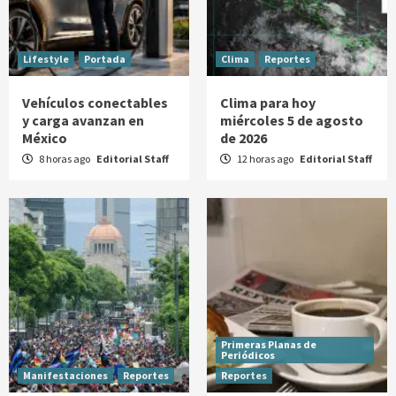
Lifestyle
Portada
Clima
Reportes
Vehículos conectables
Clima para hoy
y carga avanzan en
miércoles 5 de agosto
México
de 2026
8 horas ago
Editorial Staff
12 horas ago
Editorial Staff
Primeras Planas de
Periódicos
Manifestaciones
Reportes
Reportes