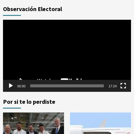
Observación Electoral
Reproductor
de
vídeo
00:00
17:24
Por si te lo perdiste