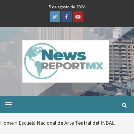
Skip
5 de agosto de 2026
to
content
Twitter
Facebook
Youtube
Primary
Menu
Home
»
Escuela Nacional de Arte Teatral del INBAL