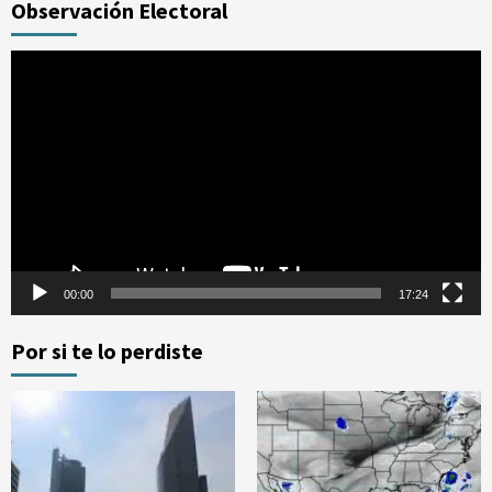
Observación Electoral
Reproductor
de
vídeo
00:00
17:24
Por si te lo perdiste