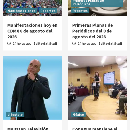
Primeras Planas de
Periódicos
Manifestaciones
Reportes
Reportes
Manifestaciones hoy en
Primeras Planas de
CDMX 8 de agosto del
Periódicos del 8 de
2026
agosto del 2026
14 horas ago
Editorial Staff
14 horas ago
Editorial Staff
Lifestyle
México
Maussan Televisión
Conagua mantiene el