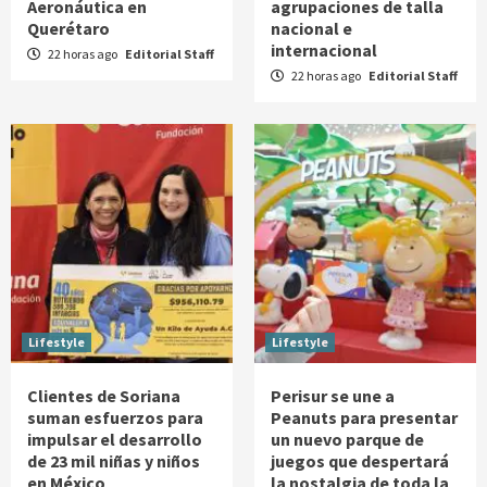
Aeronáutica en
agrupaciones de talla
Querétaro
nacional e
internacional
22 horas ago
Editorial Staff
22 horas ago
Editorial Staff
Lifestyle
Lifestyle
Clientes de Soriana
Perisur se une a
suman esfuerzos para
Peanuts para presentar
impulsar el desarrollo
un nuevo parque de
de 23 mil niñas y niños
juegos que despertará
en México
la nostalgia de toda la