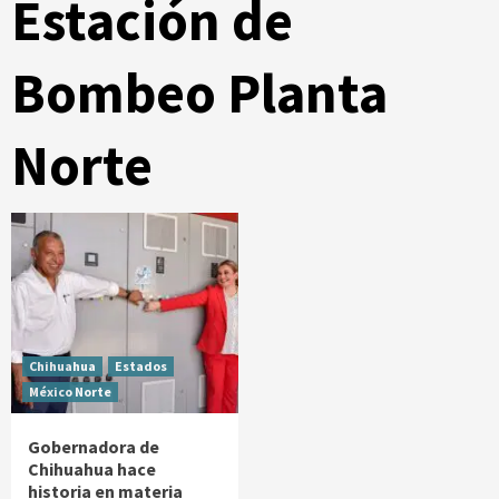
Estación de
Bombeo Planta
Norte
Chihuahua
Estados
México Norte
Gobernadora de
Chihuahua hace
historia en materia