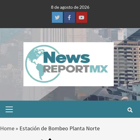
Skip
8 de agosto de 2026
to
content
Twitter
Facebook
Youtube
Primary
Menu
Home
»
Estación de Bombeo Planta Norte