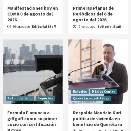
Manifestaciones hoy en
Primeras Planas de
CDMX 8 de agosto del
Periódicos del 6 de
2026
agosto del 2026
9 horas ago
Editorial Staff
9 horas ago
Editorial Staff
Estados
México Centro
Automovilismo
Deportes
Querétaro de Arteaga
Formula E anuncia a
Respalda Mauricio Kuri
giffgaff como su primer
política de vivienda en
socio con certificación
beneficio de Querétaro
B Corp