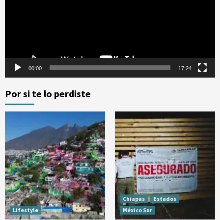
00:00
17:24
Por si te lo perdiste
Chiapas
Estados
Lifestyle
México Sur