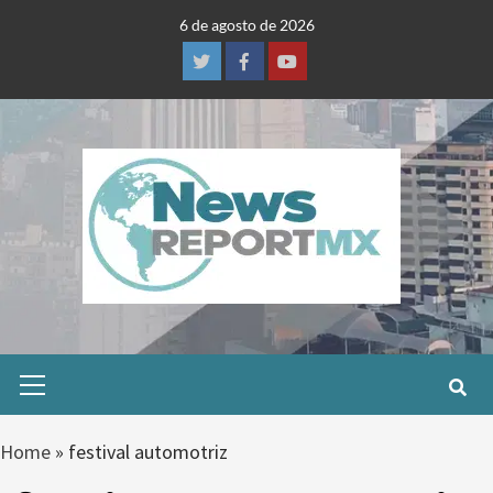
Skip
6 de agosto de 2026
to
content
Twitter
Facebook
Youtube
Primary
Menu
Home
»
festival automotriz