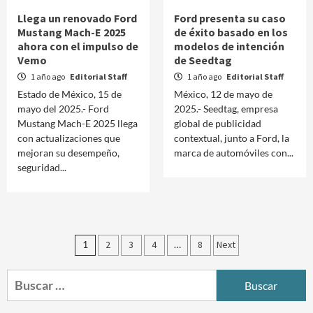
Llega un renovado Ford
Ford presenta su caso
Mustang Mach-E 2025
de éxito basado en los
ahora con el impulso de
modelos de intención
Vemo
de Seedtag
1 año ago
Editorial Staff
1 año ago
Editorial Staff
Estado de México, 15 de
México, 12 de mayo de
mayo del 2025.- Ford
2025.- Seedtag, empresa
Mustang Mach-E 2025 llega
global de publicidad
con actualizaciones que
contextual, junto a Ford, la
mejoran su desempeño,
marca de automóviles con...
seguridad...
Paginación
1
2
3
4
…
8
Next
de
Buscar:
entradas