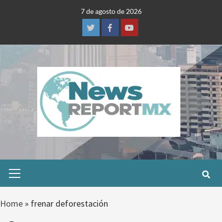
Skip
7 de agosto de 2026
to
content
Twitter
Facebook
Youtube
Primary
Menu
Home
»
frenar deforestación