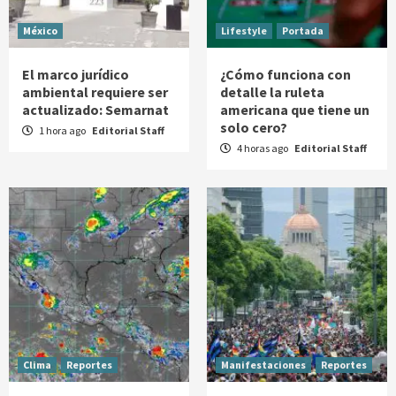
México
Lifestyle
Portada
El marco jurídico
¿Cómo funciona con
ambiental requiere ser
detalle la ruleta
actualizado: Semarnat
americana que tiene un
solo cero?
1 hora ago
Editorial Staff
4 horas ago
Editorial Staff
Clima
Reportes
Manifestaciones
Reportes