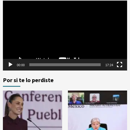
Reproductor
de
vídeo
00:00
17:24
Por si te lo perdiste