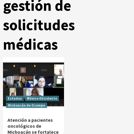
gestión de
solicitudes
médicas
Estados
México Occidente
Michoacán de Ocampo
Atención a pacientes
oncológicos de
Michoacán se fortalece