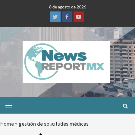
Skip
8 de agosto de 2026
to
content
Twitter
Facebook
Youtube
Primary
Menu
Home
»
gestión de solicitudes médicas