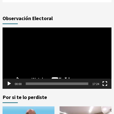
Observación Electoral
Reproductor
de
vídeo
00:00
17:24
Por si te lo perdiste