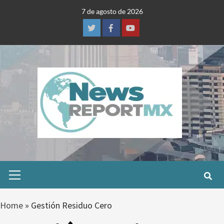
Skip
7 de agosto de 2026
to
content
Twitter
Facebook
Youtube
Primary
Menu
Home
»
Gestión Residuo Cero