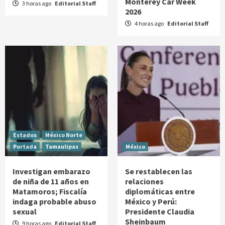
Monterey Car Week
3 horas ago
Editorial Staff
2026
4 horas ago
Editorial Staff
Estados
México Norte
Portada
Tamaulipas
México
Investigan embarazo
Se restablecen las
de niña de 11 años en
relaciones
Matamoros; Fiscalía
diplomáticas entre
indaga probable abuso
México y Perú:
sexual
Presidente Claudia
Sheinbaum
9 horas ago
Editorial Staff