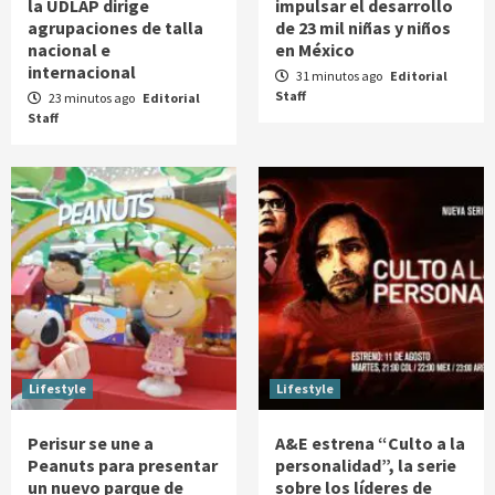
la UDLAP dirige
impulsar el desarrollo
agrupaciones de talla
de 23 mil niñas y niños
nacional e
en México
internacional
31 minutos ago
Editorial
Staff
23 minutos ago
Editorial
Staff
Lifestyle
Lifestyle
Perisur se une a
A&E estrena “Culto a la
Peanuts para presentar
personalidad”, la serie
un nuevo parque de
sobre los líderes de