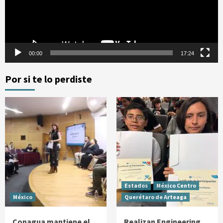
00:00
17:24
Por si te lo perdiste
Estados
México Centro
México
Querétaro de Arteaga
Conagua mantiene el
Realizan Engineering