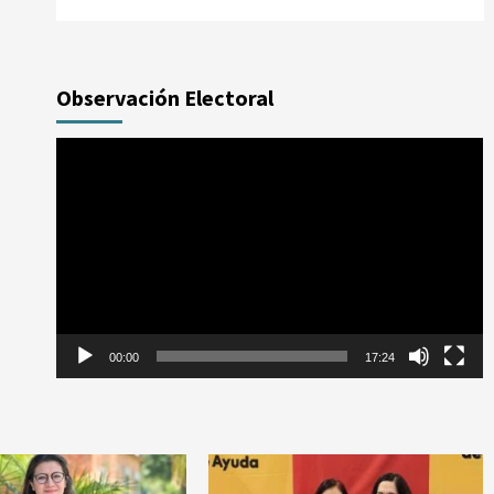
Observación Electoral
Reproductor
de
vídeo
00:00
17:24