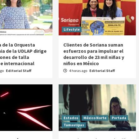
Lifestyle
a de la Orquesta
Clientes de Soriana suman
a de la UDLAP dirige
esfuerzos para impulsar el
ones de talla
desarrollo de 23 mil niñas y
 e internacional
niños en México
ago
Editorial Staff
4 horas ago
Editorial Staff
Estados
México Norte
Portada
Tamaulipas