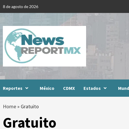
Skip
8 de agosto de 2026
to
content
Reportes
México
CDMX
Estados
Mun
Home
»
Gratuito
Gratuito