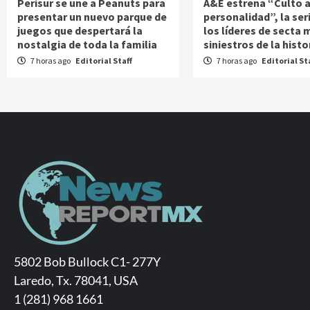
Perisur se une a Peanuts para
A&E estrena “Culto a
presentar un nuevo parque de
personalidad”, la ser
juegos que despertará la
los líderes de secta 
nostalgia de toda la familia
siniestros de la histo
7 horas ago
Editorial Staff
7 horas ago
Editorial St
5802 Bob Bullock C1- 277Y
Laredo, Tx. 78041, USA
1 (281) 968 1661