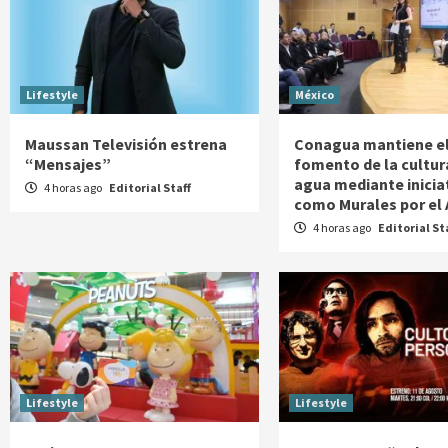
Lifestyle
México
Maussan Televisión estrena
Conagua mantiene e
“Mensajes”
fomento de la cultur
agua mediante inicia
4 horas ago
Editorial Staff
como Murales por el
4 horas ago
Editorial St
Lifestyle
Lifestyle