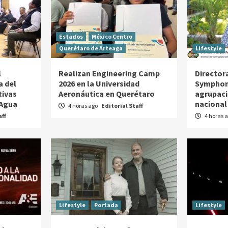
Estados
México Centro
Querétaro de Arteaga
Lifestyle
l
Realizan Engineering Camp
Director
a del
2026 en la Universidad
Symphoni
tivas
Aeronáutica en Querétaro
agrupaci
 Agua
nacional
4 horas ago
Editorial Staff
aff
4 horas 
Lifestyle
Portada
Lifestyle