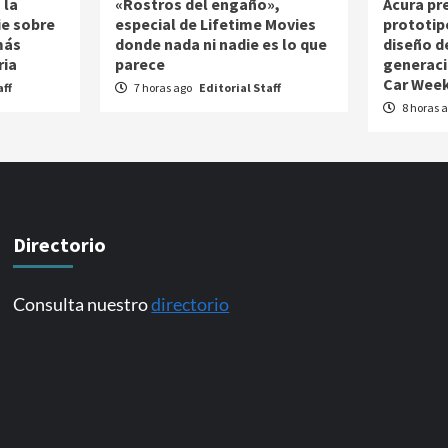
 la
«Rostros del engaño»,
Acura pr
ie sobre
especial de Lifetime Movies
prototip
más
donde nada ni nadie es lo que
diseño d
ria
parece
generaci
Car Week
aff
7 horas ago
Editorial Staff
8 horas 
Directorio
Consulta nuestro
directorio