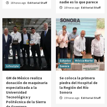
nadie es lo que parece
18 horas ago
Editorial Staff
18 horas ago
Editorial Staff
Estados
México Norte
Lifestyle
Sonora
GM de México realiza
Se coloca la primera
donación de maquinaria
piedra del Hospital de
especializada a la
la Región del Río
Universidad
Sonora
Tecnológica y
19 horas ago
Editorial Staff
Politécnica de la Sierra
de Guerrero