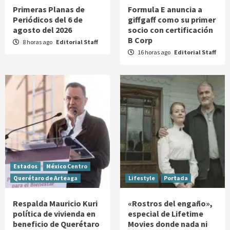
Primeras Planas de
Formula E anuncia a
Periódicos del 6 de
giffgaff como su primer
agosto del 2026
socio con certificación
B Corp
8 horas ago
Editorial Staff
16 horas ago
Editorial Staff
Estados
México Centro
Querétaro de Arteaga
Lifestyle
Portada
Respalda Mauricio Kuri
«Rostros del engaño»,
política de vivienda en
especial de Lifetime
beneficio de Querétaro
Movies donde nada ni