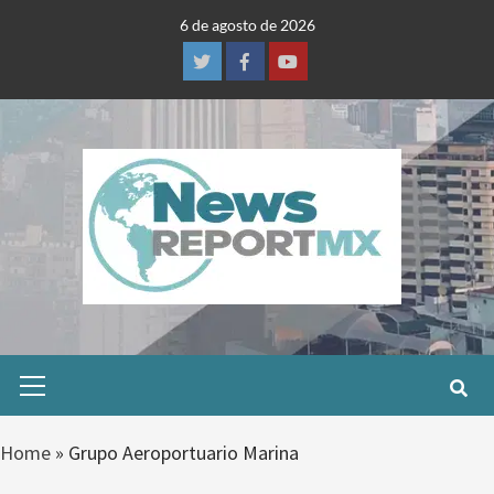
Skip
6 de agosto de 2026
to
content
Twitter
Facebook
Youtube
Primary
Menu
Home
»
Grupo Aeroportuario Marina