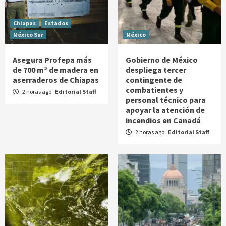
Chiapas
Estados
México Sur
México
Asegura Profepa más
Gobierno de México
de 700 m³ de madera en
despliega tercer
aserraderos de Chiapas
contingente de
combatientes y
2 horas ago
Editorial Staff
personal técnico para
apoyar la atención de
incendios en Canadá
2 horas ago
Editorial Staff