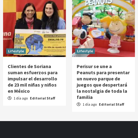
Lifestyle
Lifestyle
Clientes de Soriana
Perisur se une a
suman esfuerzos para
Peanuts para presentar
impulsar el desarrollo
un nuevo parque de
de 23 mil niñas y niños
juegos que despertará
en México
la nostalgia de toda la
familia
1 día ago
Editorial Staff
1 día ago
Editorial Staff