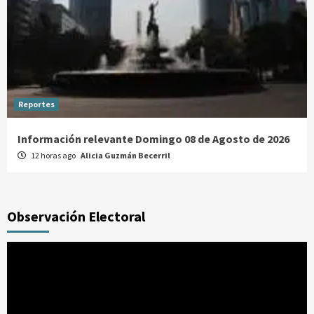
Reportes
Información relevante Domingo 08 de Agosto de 2026
12 horas ago
Alicia Guzmán Becerril
Observación Electoral
Reproductor
de
vídeo