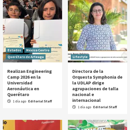
Estados
México Centro
Querétaro de Arteaga
Lifestyle
Realizan Engineering
Directora de la
Camp 2026 en la
Orquesta Symphonia de
Universidad
la UDLAP dirige
Aeronáutica en
agrupaciones de talla
Querétaro
nacional e
internacional
1 día ago
Editorial Staff
1 día ago
Editorial Staff