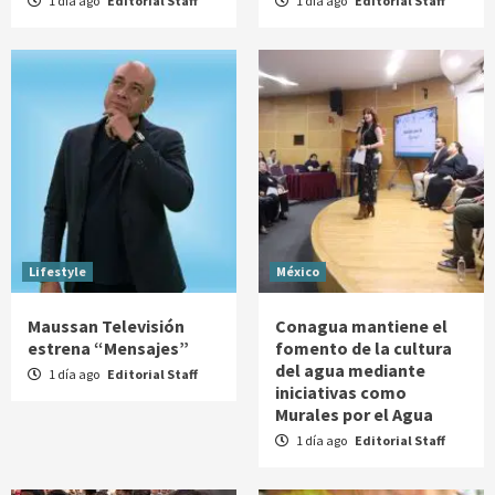
1 día ago
Editorial Staff
1 día ago
Editorial Staff
Lifestyle
México
Maussan Televisión
Conagua mantiene el
estrena “Mensajes”
fomento de la cultura
del agua mediante
1 día ago
Editorial Staff
iniciativas como
Murales por el Agua
1 día ago
Editorial Staff