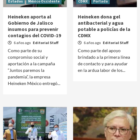
Estados
México Occidente
CDMX
Portada
Heineken aporta al
Heineken dona gel
Gobierno de Jalisco
antibacterial y agua
insumos para prevenir
potable a policías de la
contagios del COVID-19
CDMX
6 años ago
Editorial Staff
6 años ago
Editorial Staff
Como parte de su
Como parte del apoyo
compromiso social y
brindado a la primera línea
aportación a la campaña
de contacto y para ayudar
“Juntos paremos la
en la ardua labor de los...
pandemia”, la empresa
Heineken México entregó...