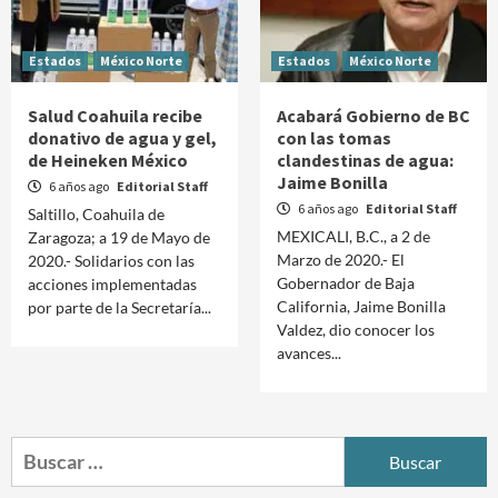
Estados
México Norte
Estados
México Norte
Salud Coahuila recibe
Acabará Gobierno de BC
donativo de agua y gel,
con las tomas
de Heineken México
clandestinas de agua:
Jaime Bonilla
6 años ago
Editorial Staff
6 años ago
Editorial Staff
Saltillo, Coahuila de
MEXICALI, B.C., a 2 de
Zaragoza; a 19 de Mayo de
Marzo de 2020.- El
2020.- Solidarios con las
Gobernador de Baja
acciones implementadas
California, Jaime Bonilla
por parte de la Secretaría...
Valdez, dio conocer los
avances...
Buscar: