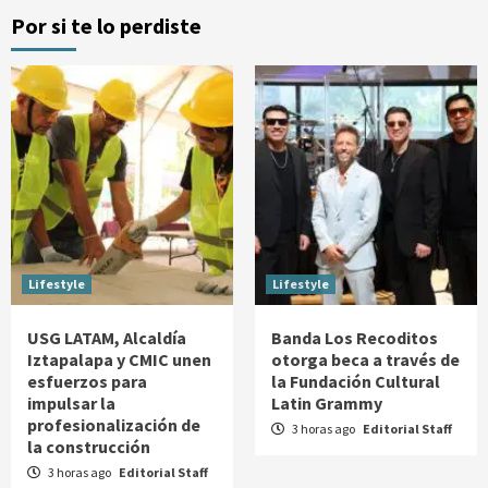
Por si te lo perdiste
Lifestyle
Lifestyle
USG LATAM, Alcaldía
Banda Los Recoditos
Iztapalapa y CMIC unen
otorga beca a través de
esfuerzos para
la Fundación Cultural
impulsar la
Latin Grammy
profesionalización de
3 horas ago
Editorial Staff
la construcción
3 horas ago
Editorial Staff