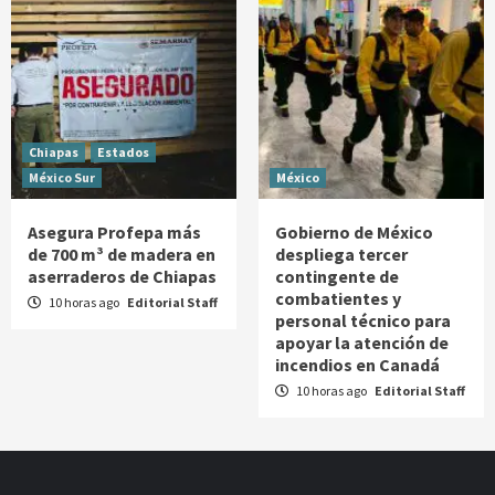
Chiapas
Estados
México Sur
México
Asegura Profepa más
Gobierno de México
de 700 m³ de madera en
despliega tercer
aserraderos de Chiapas
contingente de
combatientes y
10 horas ago
Editorial Staff
personal técnico para
apoyar la atención de
incendios en Canadá
10 horas ago
Editorial Staff