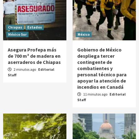
Chiapas
Estados
México Sur
México
Asegura Profepa más
Gobierno de México
de 700 m³ de madera en
despliega tercer
aserraderos de Chiapas
contingente de
combatientes y
2 minutos ago
Editorial
personal técnico para
Staff
apoyar la atención de
incendios en Canadá
11 minutos ago
Editorial
Staff