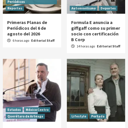
Periódicos
Reportes
Automovilismo
Deportes
Primeras Planas de
Formula E anuncia a
Periódicos del 6 de
giffgaff como su primer
agosto del 2026
socio con certificación
B Corp
6 horas ago
Editorial Staff
14 horas ago
Editorial Staff
Estados
México Centro
Querétaro de Arteaga
Lifestyle
Portada