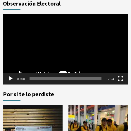
Observación Electoral
Reproductor
de
vídeo
00:00
17:24
Por si te lo perdiste