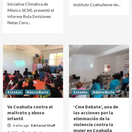
Iniciativa Climática de
Instituto Coahuilense de...
México (ICM), presentó el
informe Ruta Emisiones
Netas Cero...
Estados
México Norte
Estados
México Norte
Va Coahuila contra el
‘Cine Debate’, una de
maltrato y abuso
las acciones por la
infantil
eliminación de la
violencia contra la
6 años ago
Editorial Staff
mujer en Coahuila