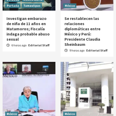
Portada
Tamaulipas
México
Investigan embarazo
Se restablecen las
de niña de 11 años en
relaciones
Matamoros; Fiscalía
diplomáticas entre
indaga probable abuso
México y Perú:
sexual
Presidente Claudia
Sheinbaum
6 horas ago
Editorial Staff
9 horas ago
Editorial Staff
México
México