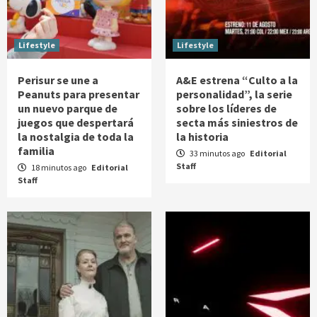
Lifestyle
Lifestyle
Perisur se une a
A&E estrena “Culto a la
Peanuts para presentar
personalidad”, la serie
un nuevo parque de
sobre los líderes de
juegos que despertará
secta más siniestros de
la nostalgia de toda la
la historia
familia
33 minutos ago
Editorial
Staff
18 minutos ago
Editorial
Staff