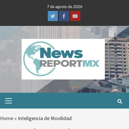
Skip
7 de agosto de 2026
to
content
Twitter
Facebook
Youtube
Primary
Menu
Home
»
Inteligencia de Movilidad